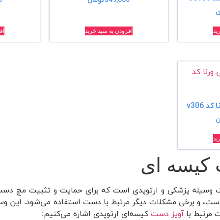
349,000
تومان
0
ن
ید
افزودن به سبد خرید
اف
 v306
ن
ید
کیسه‌ ای
ک وسیله پزشکی و ارتوپدی است که برای حمایت و تثبیت مچ دس
، و برخی مشکلات دیگر مرتبط با دست استفاده می‌شود. این وسیله 
ت مرتبط با
آویز دست
کیسه‌ای ارتوپدی اشاره می‌کنیم: