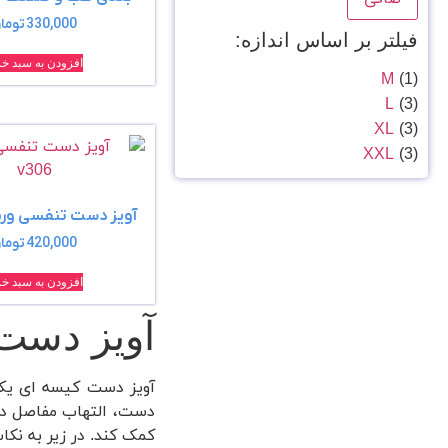
330,000
توما
فیلتر بر اساس اندازه:
افزودن به سبد خر
M
(1)
L
(3)
XL
(3)
XXL
(3)
آویز دست تنفسی ورنا کد
420,000
توما
افزودن به سبد خر
آویز دست 
آویز دست کیسه‌ ای ی
دست، التهاب مفاصل دست
کمک کند. در زیر به نکا