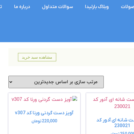
ولات
وبلاگ بارلیدا
سوالات متداول
درباره ما
ت
مشاهده سبد خرید
آویز دست گردنی ورنا کد v307
ت شانه ای آدور کد
220,000
تومان
230021