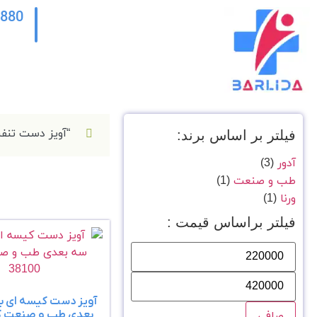
2880
“آویز دست تنفسی ورنا کد v306”
فیلتر بر اساس برند:
آدور
(3)
طب و صنعت
(1)
ورنا
(1)
فیلتر براساس قیمت :
آویز دست کیسه ای با
بعدی طب و صنعت کد 100
صافی