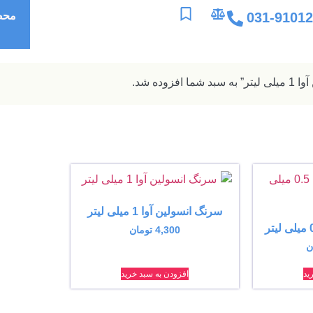
031-9101
محص
 افزوده شد.
سرنگ انسولین آوا 1 میلی لیتر
4,300
تومان
ن
ید
افزودن به سبد خرید