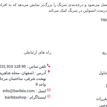
صل می‌شود و درجه‏‌بندی سرنگ را بزرگ‏‌تر نمایش می‏‌دهد که به افراد
رست انسولین در سرنگ کمک می‏‌کند
یع
راه های ارتباطی
تلفن تماس : 80 128 910 031
داول
آدرس : اصفهان -محله شاهزید
واحد 9
ایمیل : info@barlida.com
اینستاگرام : barlidashop
مقررات
وصی