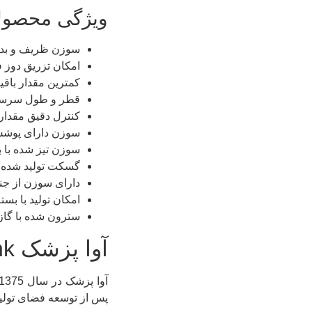
ویژگی محصول
سوزن ظریف و بدون درد در گیج ٣١
امکان تزریق دوز فرد
کمترین مقدار باقی
قطر و طول سرسوزن
کنترل دقیق مقدار 
سوزن دارای پوش
سوزن تیز شده با 
گسکت تولید شده از TPR پز
دارای سوزن از جنس استی
امکان تولید با بس
سترون شده با گاز 
آوا پزشک AvaPezeshk
پس از توسعه فضای تولید کارخانه، فضا