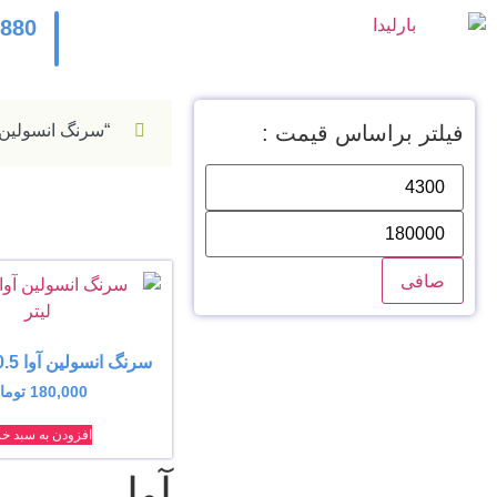
2880
فیلتر براساس قیمت :
“سرنگ انسولین آوا 1 میلی لیتر” به سبد شما
صافی
سرنگ انسولین آوا 0.5 میلی لیتر
180,000
توما
افزودن به سبد خر
آوا