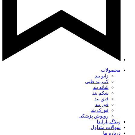
محصولات
زانو بند
کمربند طبی
شانه بند
شکم بند
فتق بند
قوز بند
قوزک بند
روپوش پزشکی
وبلاگ بارلیدا
سوالات متداول
درباره ما