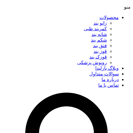
منو
محصولات
زانو بند
کمربند طبی
شانه بند
شکم بند
فتق بند
قوز بند
قوزک بند
روپوش پزشکی
وبلاگ بارلیدا
سوالات متداول
درباره ما
تماس با ما