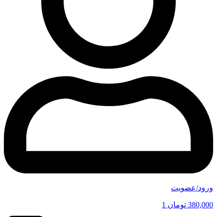
ورود/عضویت
380,000
تومان
1