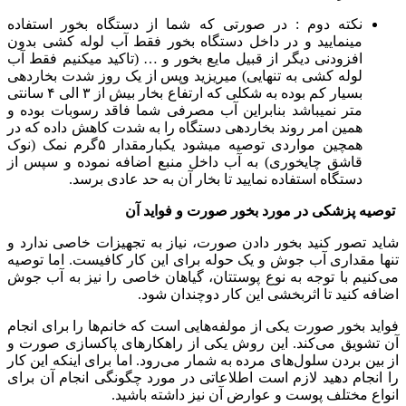
نکته دوم : در صورتی که شما از دستگاه بخور استفاده
مینمایید و در داخل دستگاه بخور فقط آب لوله کشی بدون
افزودنی دیگر از قبیل مایع بخور و … (تاکید میکنیم فقط آب
لوله کشی به تنهایی) میریزید وپس از یک روز شدت بخاردهی
بسیار کم بوده به شکلی که ارتفاع بخار بیش از ۳ الی ۴ سانتی
متر نمیباشد بنابراین آب مصرفی شما فاقد رسوبات بوده و
همین امر روند بخاردهی دستگاه را به شدت کاهش داده که در
همچین مواردی توصیه میشود یکبارمقدار ۵گرم نمک (نوک
قاشق چایخوری) به آب داخل منبع اضافه نموده و سپس از
دستگاه استفاده نمایید تا بخار آن به حد عادی برسد.
توصیه پزشکی در مورد بخور صورت و فواید آن
شاید تصور کنید بخور دادن صورت، نیاز به تجهیزات خاصی ندارد و
تنها مقداری آب جوش و یک حوله برای این کار کافیست. اما توصیه
می‌کنیم با توجه به نوع پوستتان، گیاهان خاصی را نیز به آب جوش
اضافه کنید تا اثربخشی این کار دوچندان شود.
فواید بخور صورت یکی از مولفه‌هایی است که خانم‌ها را برای انجام
آن تشویق می‌کند. این روش یکی از راهکارهای پاکسازی صورت و
از بین بردن سلول‌های مرده به شمار می‌رود. اما برای اینکه این کار
را انجام دهید لازم است اطلاعاتی در مورد چگونگی انجام آن برای
انواع مختلف پوست و عوارض آن نیز داشته باشید.