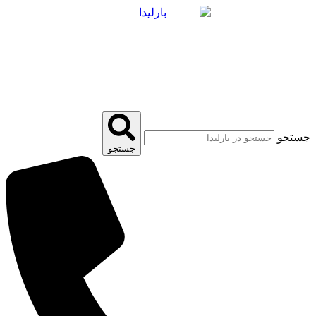
پرش
به
محتوا
جستجو
جستجو