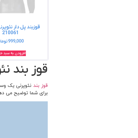
قوزبند پل دار نئوپرن
210061
999,000
توما
افزودن به سبد خر
قوز بند نئ
قوز بند
نئوپرنی یک وسی
برای شما توضیح می ده