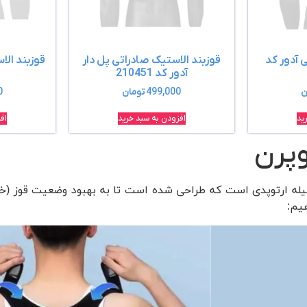
ی آدور کد
قوزبند الاستیک صادراتی پل دار
قوزبند الا
آدور کد 210451
ن
499,000
تومان
0
ید
افزودن به سبد خرید
اف
وپرن
له ارتوپدی است که طراحی شده است تا به بهبود وضعیت قوز (خمی
یم: