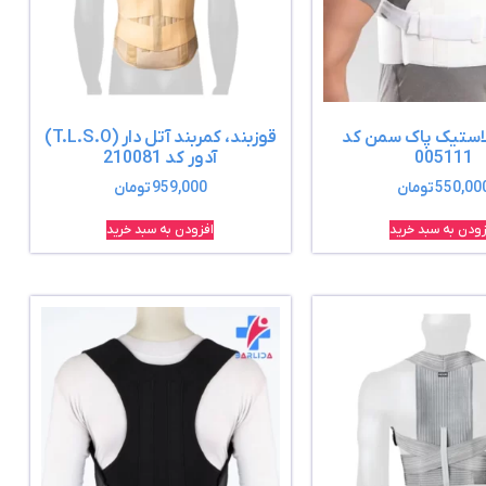
لاستیک پاک سمن کد
قوزبند، کمربند آتل دار (T.L.S.O)
005111
آدور کد 210081
550,00
تومان
959,000
تومان
زودن به سبد خرید
افزودن به سبد خرید