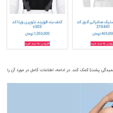
ستیک صادراتی آدور کد
کتف بند قوزبند نئوپرن ورنا کد
v303
210441
469,00
تومان
1,050,000
تومان
زودن به سبد خرید
افزودن به سبد خرید
دگی پشت) کمک کند. در ادامه، اطلاعات کامل در مورد آن را