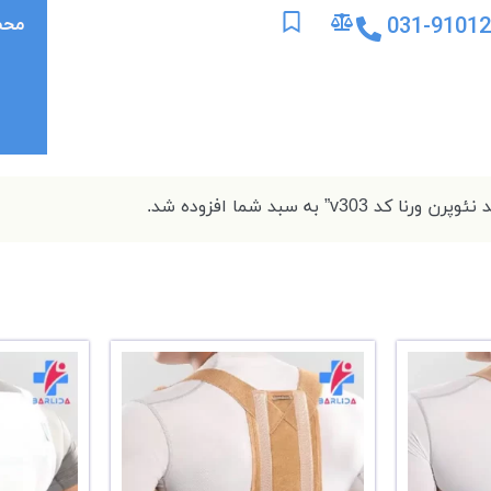
031-9101
محص
کد v303” به سبد شما افزوده شد.