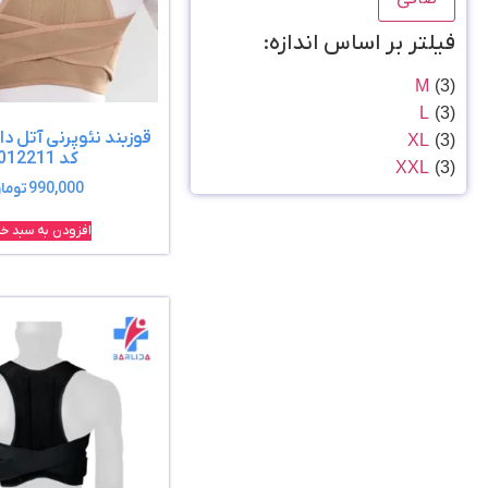
فیلتر بر اساس اندازه:
M
(3)
L
(3)
قوزبند نئوپرنی آتل د
XL
(3)
کد 012211
XXL
(3)
990,000
توما
افزودن به سبد خر