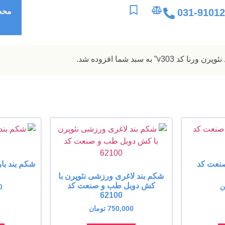
031-9101
محص
د v303” به سبد شما افزوده شد.
صنعت کد
شکم بند ب
شکم بند لاغری ورزشی نئوپرن با
کش دوبل طب و صنعت کد
ن
0
62100
750,000
تومان