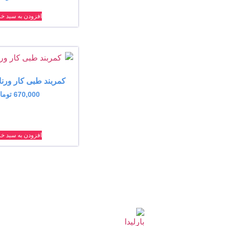
افزودن به سبد خر
کمربند طبی کار ورنا کد 
670,000
توما
افزودن به سبد خر