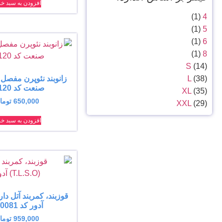
افزودن به سبد خر
(1)
4
(1)
5
(1)
6
(1)
8
S
(14)
زانوبند نئوپرن مفصل
L
(38)
صنعت کد 45120
XL
(35)
650,000
توما
XXL
(29)
افزودن به سبد خر
آدور کد 210081
959,000
توما