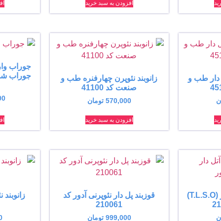
ید
افزودن به سبد خرید
اف
جوراب شلو
 دار طب و
زانوبند نئوپرن چهارفنره طب و
صنعت کد 41100
00
ن
570,000
تومان
ید
افزودن به سبد خرید
اف
قوزبند، کمربند آتل دار (T.L.S.O)
قوزبند پل دار نئوپرنی آدور کد
زانوبند 
210061
ن
999,000
تومان
0