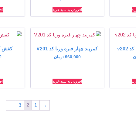
ید
افزودن به سبد خرید
اف
v202
کمربند چهار فنره ورنا کد V201
کفش گچ پ
ن
960,000
تومان
0
ید
افزودن به سبد خرید
اف
←
3
2
1
→