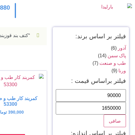
2880
فیلتر بر اساس برند:
“کتف بند قوزبند نئوپرن ورنا ک
آدور
(6)
پاک سمن
(14)
طب و صنعت
(7)
ورنا
(9)
فیلتر براساس قیمت :
کمربند کار طب و 
53300
390,000
توما
صافی
فیلتر بر اساس اندازه: