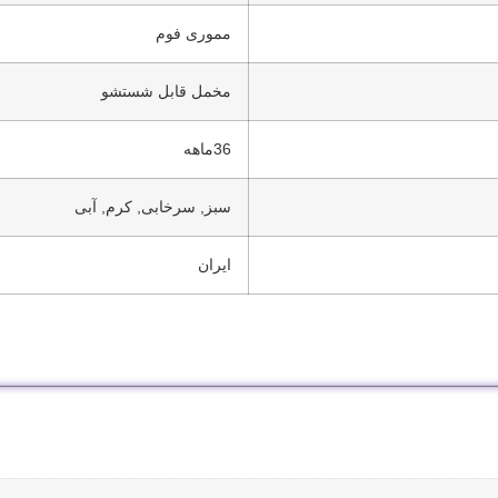
مموری فوم
مخمل قابل شستشو
36ماهه
سبز, سرخابی, کرم, آبی
ایران