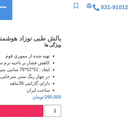
031-9101
محص
بالش طبی نوزاد هوشمن
ویژگی ها
تهیه شده از مموری فوم
کاهش فشار بر ناحیه نرم سر
ابعاد : 52*52*76 سانتی متر
در چهار رنگ سبز, سرخابی, 
دارای گارانتی 36ماهه
ساخت ایران
290,000
تومان
افزودن به سبد خرید