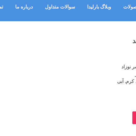
ولات
وبلاگ بارلیدا
سوالات متداول
درباره ما
تم
د
 نوزاد
کرم, آبی