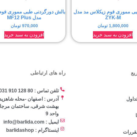
ی مموری فوم زیکلاس مد مدل
بالش دورگردنی طبی مموری فوم
ZYK-M
مدل MF12 Plus
1,800,000
تومان
970,000
تومان
افزودن به سبد خرید
افزودن به سبد خرید
یع
راه های ارتباطی
تلفن تماس : 80 128 910 031
داول
آدرس : اصفهان -محله شاهزید
واحد 9
ایمیل : info@barlida.com
اینستاگرام : barlidashop
مقررات