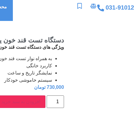
031-9101
محص
دستگاه تست قند خون یورای
ویژگی های دستگاه تست قند خون یورا
به همراه نوار تست قند خون بسته 
کاربرد خانگی
نمایشگر تاریخ و ساعت
سیستم خاموشی خودکار
730,000
تومان
افزودن به سبد خرید