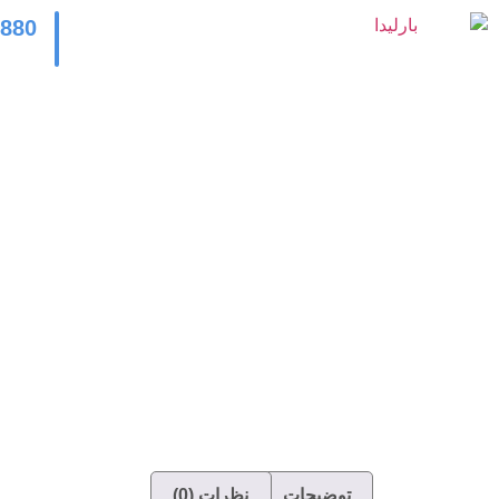
2880
توضیحات
نظرات (0)