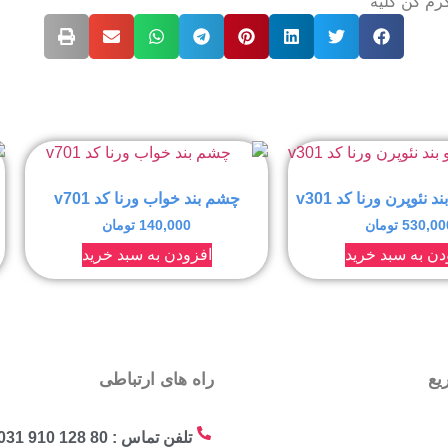
رم کن کلیه
د نئوپرن ورنا کد v301
چشم بند خواب ورنا کد v701
530,00
تومان
140,000
تومان
دن به سبد خرید
افزودن به سبد خرید
یع
راه های ارتباطی
تلفن تماس : 80 128 910 031