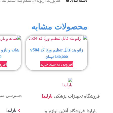
دسته بندی ها
ساپورت ارتوپدی
,
شکم بند
,
شکم بند گ
محصولات مشابه
زانو بند قابل تنظیم ورنا کد v504
شانه و بازو بن
640,000
تومان
0
افزودن به سبد خرید
افزو
دسترسی سر
فروشگاه تجهیزات پزشکی
بارلیدا
بارلیدا
بارلیدا فروشگاه آنلاین لوازم و