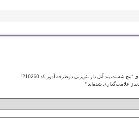
مچ شست بند آتل دار نئوپرنی دوطرفه آدور کد 210260”
یاز علامت‌گذاری شده‌اند
*