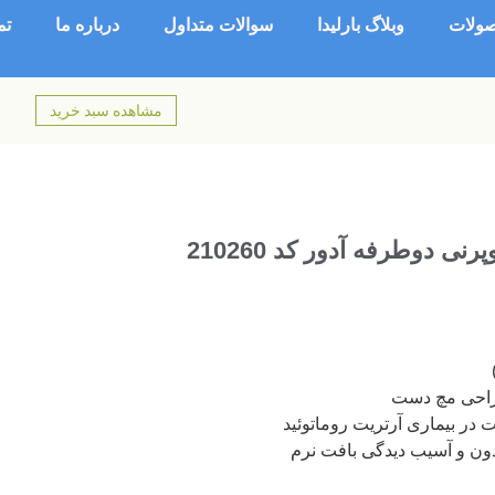
ولات
وبلاگ بارلیدا
سوالات متداول
درباره ما
تم
مشاهده سبد خرید
ی دوطرفه آدور کد 210260
احی مچ دست
در بیماری آرتریت روماتوئید
دون و آسیب دیدگی بافت نرم