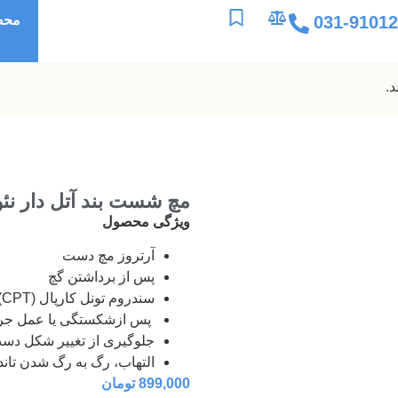
031-9101
محص
مچ شست بند آتل دار نئوپرن
ویژگی محصول
آرتروز مچ دست
پس از برداشتن گچ
سندروم تونل کارپال (CPT)
پس ازشکستگی یا عمل جر
جلوگیری از تغییر شکل دست 
التهاب، رگ به رگ شدن تان
899,000
تومان