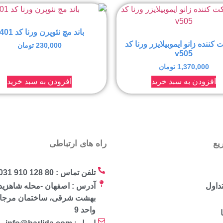
باند مچ نئوپرن ورنا کد v401
کننده زانو ایموبیلایزر ورنا کد
230,000
تومان
v505
1,370,000
تومان
افزودن به سبد خرید
افزودن به سبد خرید
یع
راه های ارتباطی
تلفن تماس : 80 128 910 031
داول
آدرس : اصفهان -محله شاهزید
واحد 9