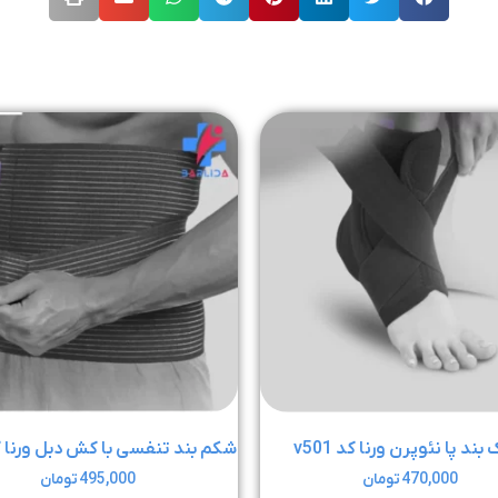
بند پا نئوپرن ورنا کد v501
شکم بند تنفسی با کش دبل ورنا کد 3
470,000
تومان
495,000
تومان