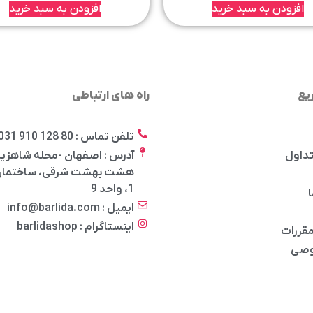
افزودن به سبد خرید
افزودن به سبد خرید
یع
راه های ارتباطی
تلفن تماس : 80 128 910 031
تداول
آدرس : اصفهان -محله شاهزید
هشت بهشت شرقی، ساختمان 
1، واحد 9
ا
ایمیل : info@barlida.com
اینستاگرام : barlidashop
مقررات
وصی