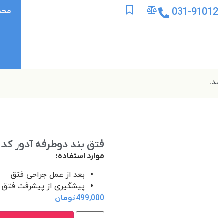
031-9101
محص
فتق بند دوطرفه آدور کد 310020
موارد استفاده:
بعد از عمل جراحی فتق
پیشگیری از پیشرفت فتق
499,000
تومان