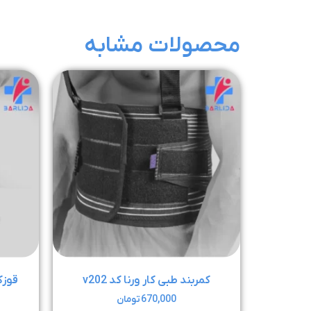
محصولات مشابه
کمربند طبی کار ورنا کد v202
قوزک 
670,000
تومان