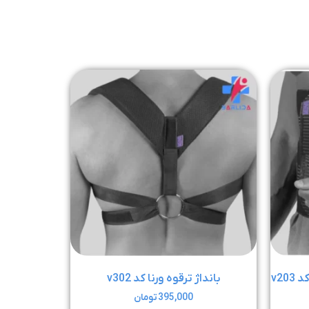
v20
بانداژ ترقوه ورنا کد v302
395,000
تومان