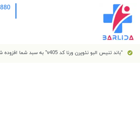
2880
“باند تنیس البو نئوپرن ورنا کد v405” به سبد شما افزوده شد.