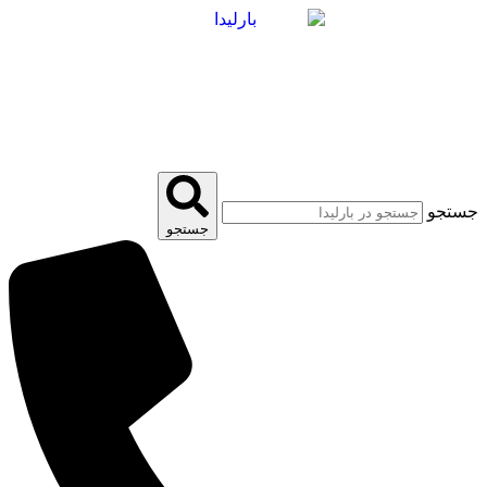
پرش
به
محتوا
جستجو
جستجو