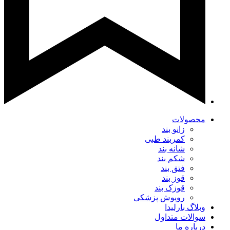
محصولات
زانو بند
کمربند طبی
شانه بند
شکم بند
فتق بند
قوز بند
قوزک بند
روپوش پزشکی
وبلاگ بارلیدا
سوالات متداول
درباره ما