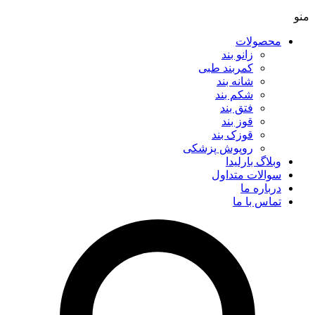
منو
محصولات
زانو بند
کمربند طبی
شانه بند
شکم بند
فتق بند
قوز بند
قوزک بند
روپوش پزشکی
وبلاگ بارلیدا
سوالات متداول
درباره ما
تماس با ما