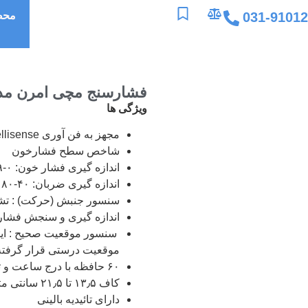
031-9101
محص
فشارسنج مچی امرن مدل 3
ویژگی ها
مجهز به فن آوری Intellisense
شاخص سطح فشارخون
اندازه گیری فشار خون: ۰-۲۹۹ میلی مترجیوه
اندازه گیری ضربان: ۴۰-۱۸۰ پالس /دقیقه
سنسور جنبش (حرکت) : ت
اندازه گیری و سنجش فشار
سنسور موقعیت صحیح : این 
موقعیت درستی قرار گرفته ا
۶۰ حافظه با درج ساعت و تاریخ اندازه گیری
کاف ۱۳٫۵ تا ۲۱٫۵ سانتی متر
دارای تائیدیه بالینی