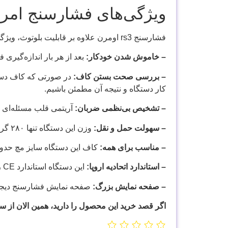
ویژگی‌های فشارسنج امرن مدل li IT
فشارسنج rs3 اومرن علاوه بر قابلیت بلوتوث، ویژگی‌های مهم دیگری هم دارد که در ادامه به آنها اشاره خواهیم کرد:
– خاموش شدن خودکار:
بعد از هر بار اندازه‌گیری
– بررسی صحت بستن کاف:
کار دستگاه و نتیجه آن مطمئن باشیم.
– تشخیص بی‌نظمی ضربان:
آریتمی قلب مسئله‌ای ا
– سهولت حمل و نقل:
وزن این دستگاه تنها ۲۸۰ گرم است و به سادگی می‌توان آن را با خود جابجا کرد.
– مناسب برای همه:
کاف این دستگاه سایز مچ حدود ۱۴ تا ۲۱ را پشتیبانی می‌کند و تقریبا همه می‌توانند از آن استفاده 
– استاندارد اتحادیه اروپا:
این دستگاه استاندارد CE را دارد و از این رو کیفیت آن تضمین‌شده است.
– صفحه نمایش بزرگ:
صفحه نمایش فشارسنج دیجیتال مچی امرن مدل RS3 Intelli IT بزرگ و اعداد
اگر قصد خرید این محصول را دارید، همین الان از س