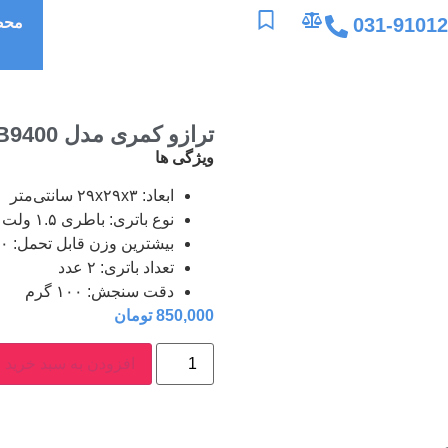
031-9101
محص
ترازو کمری مدل EB9400
ویژگی ها
ابعاد: ۲۹x۲۹x۳ سانتی‌متر
نوع باتری: باطری ۱.۵ ولت نیم قلمی (AAA)
بیشترین وزن قابل تحمل: ۱۸۰
تعداد باتری: ۲ عدد
دقت سنجش: ۱۰۰ گرم
850,000
تومان
افزودن به سبد خرید