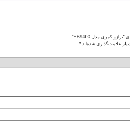
رازو کمری مدل EB9400”
یاز علامت‌گذاری شده‌اند
*