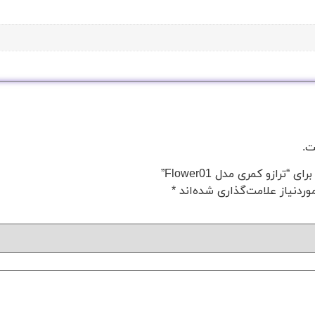
ت.
رازو کمری مدل Flower01”
ردنیاز علامت‌گذاری شده‌اند
*