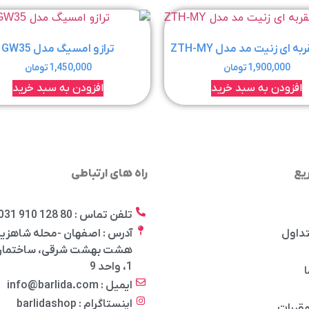
به ای زنیت مد مدل ZTH-MY
ترازو امسیگ مدل GW35
1,900,000
تومان
1,450,000
تومان
افزودن به سبد خرید
افزودن به سبد خرید
یع
راه های ارتباطی
تلفن تماس : 80 128 910 031
تداول
آدرس : اصفهان -محله شاهزید
هشت بهشت شرقی، ساختمان 
1، واحد 9
ا
ایمیل : info@barlida.com
اینستاگرام : barlidashop
مقررات