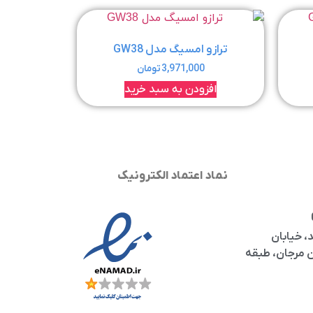
ترازو امسیگ مدل GW38
3,971,000
تومان
افزودن به سبد خرید
نماد اعتماد الکترونیک
، خیابان
مرجان، طبقه