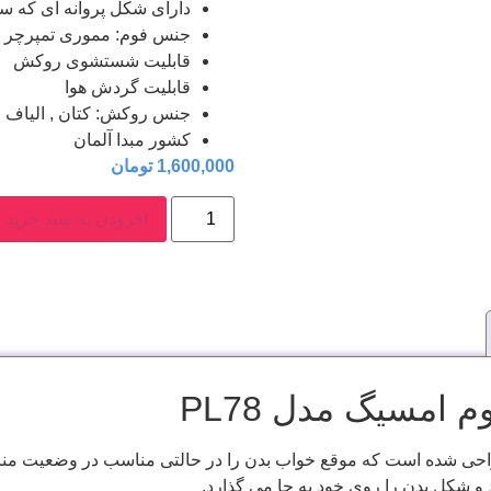
دارای شکل پروانه ای که سر
جنس فوم: مموری تمپرچر (memory temperature
قابلیت شستشوی روکش
قابلیت گردش هوا
جنس روکش: کتان , الیاف 
کشور مبدا آلمان
1,600,000
تومان
افزودن به سبد خرید
امسیگ مدل PL78
 شده است که موقع خواب بدن را در حالتی مناسب در وضعیت منا
 شکل بدن را روی خود به جا می گذارد.