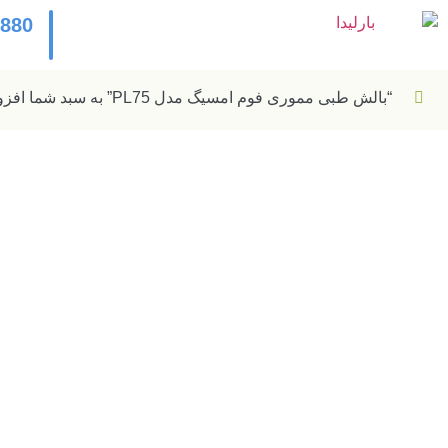
2880
“بالش طبی مموری فوم امسیگ مدل PL75” به سبد شما افزوده شد.