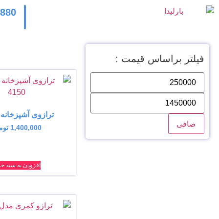
2880
فیلتر براساس قیمت :
ترازوی آشپزخانه
صافی
1,400,000
توم
افزودن به سبد خر