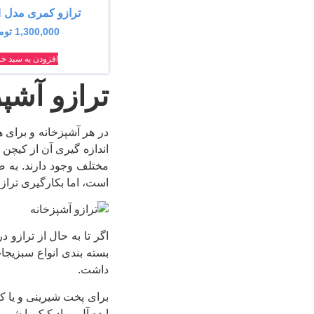
ترازو کمری مدل 9420H
1,300,000
توم
افزودن به سبد خر
ترازو آشپ
در هر آشپزخانه و برای ه
اندازه گیری آن از کیچن 
مختلف وجود دارند. به 
است، اما بکارگیری ترازو
اگر تا به حال از ترازو 
بسته بندی انواع سبزیجا
داشت.
برای پخت شیرینی و یا کی
ایده آل مواد کیک یا شیر