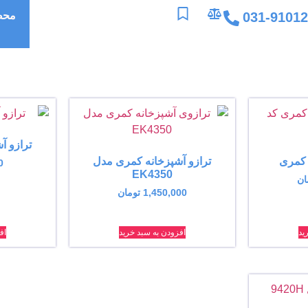
031-9101
محص
ترازو آش
 کمری
ترازو آشپزخانه کمری مدل
0
EK4350
ان
1,450,000
تومان
ید
افزودن به سبد خرید
اف