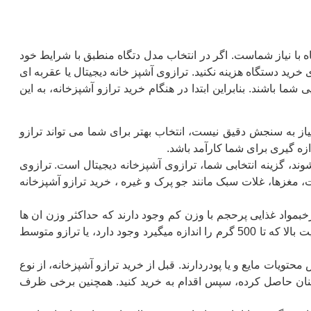
اه با نیاز شماست. اگر در انتخاب مدل دتگاه منطبق با شرایط خود
خرید دستگاه هزینه نکنید. ترازوی آشپز خانه دیجیتال یا عقربه ای
ما باشند. بنابراین ابتدا در هنگام خرید ترازو آشپزخانه، به این
نیاز به سنجش دقیق نیست، انتخاب بهتر برای شما می تواند ترازو
دازه گیری برای شما کارآمد باشد.
وند، گزینه انتخابی شما، ترازوی آشپزخانه دیجیتال است. ترازوی
 مغزها، غلات سبک مانند جو پرک و غیره ، خرید ترازو آشپزخانه
بمواد غذایی پرحجم با وزن کم وجود دارند که حداکثر وزن ان ها
به یک کیلوگرم هم نمی رسد ولی پر حجم هستند. برای این مواد ترازوآشپزخانه با حساسیت بالا که تا 500 گرم را اندازه میگیرد وجود دارد، یا ترازو متوسط
ت مایع و یا پودردارند. قبل از خرید ترازو آشپزخانه، از نوع
مینان حاصل کرده، سپس اقدام به خرید کنید. همچنین برخی ظرف