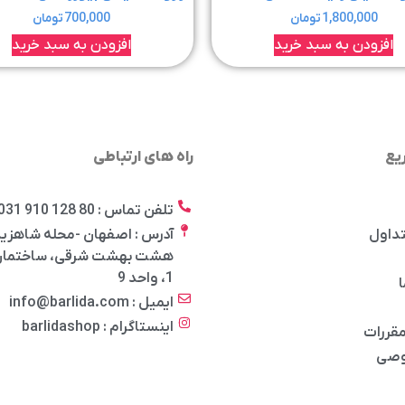
1,800,000
تومان
700,000
تومان
افزودن به سبد خرید
افزودن به سبد خرید
یع
راه های ارتباطی
تلفن تماس : 80 128 910 031
تداول
آدرس : اصفهان -محله شاهزید
هشت بهشت شرقی، ساختمان 
1، واحد 9
ا
ایمیل : info@barlida.com
اینستاگرام : barlidashop
مقررات
وصی