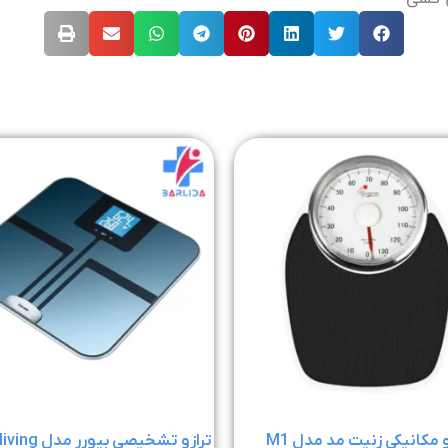
و مکانیکی زنیت مد مدل M1
ترازو تشخیصی بیورر مدل BF 750 living