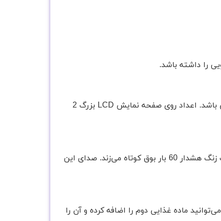
ی را داشته باشد.
ترازو آشپزخانه کمری مدل 4350 دارای دقت در محاسبه وزنی 11 پوند یا 5 کیلوگرم و حتی مقیاس‌های اونس و گرم می باشد. اعداد روی صفحه نمایش LCD بزرگ 2
این ترازو دارای یک تایمر داخلی با قابیلت تنظیم تا 99 دقیقه و 59 ثانیه است. وقتی زمان تنظیم شده تمام شود، یک زنگ هشدار 60 بار بوق کوتاه می‌زند. صدای این
 را فشار دهید تا ترازو صفر شود. سپس می‌توانید ماده غذایی دوم را اضافه کرده و آن را