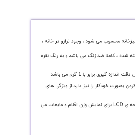
و یکی از وسیله های ضروری آشپزخانه محسوب می شود ، وجود ترازو در خانه ،
 مرغوب ساخته شده ، کاملا ضد زنگ می باشد و به رنگ نقره
موش کردن بصورت خودکار را نیز دارد.از ویژگی های
منبع تغذیه Camry EK4350 دو عدد باطری با انرژی AAA می باشد و بسیار کم مصرف می باشد و همچنین دارای صفحه ی LCD برای نمایش وزن اقلام و مایعات می