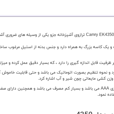
ترازو آشپزخانه کمری ای کا 4350 Camry EK4350 Kitchen Scale ترازوی آشپزخانه جز
مری ای کا 4350 دیجیتالی بوده و یک کاسه بزرگ به همراه دارد و جنس بدنه از استیل
ت تنظیم صفر را دارد و نحوه تنظیم بصورت اتوماتیک می باشد و حتی قابلیت خا
 وزن کشی مایعاتی چون شیر و آب اشاره کرد.