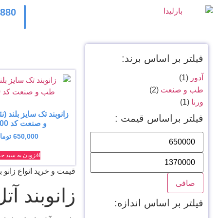
2880
فیلتر بر اساس برند:
آدور
(1)
طب و صنعت
(2)
ورنا
(1)
زانوبند تک سایز بلند (
فیلتر براساس قیمت :
و صنعت کد 46200
650,000
توما
افزودن به سبد خر
قیمت و خرید انواع زانو ب
صافی
زانوبند آتل
فیلتر بر اساس اندازه: