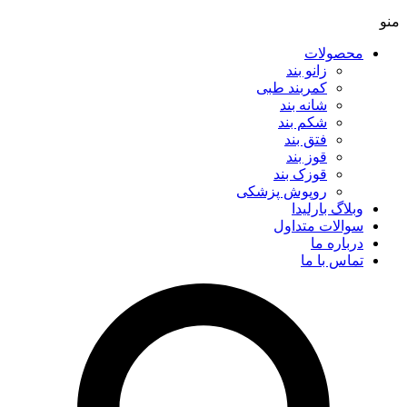
منو
محصولات
زانو بند
کمربند طبی
شانه بند
شکم بند
فتق بند
قوز بند
قوزک بند
روپوش پزشکی
وبلاگ بارلیدا
سوالات متداول
درباره ما
تماس با ما