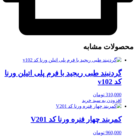
محصولات مشابه
گردنبند طبی ریجید با فرم پلی اتیلن ورنا
کد v102
310,000
تومان
افزودن به سبد خرید
کمربند چهار فنره ورنا کد V201
960,000
تومان