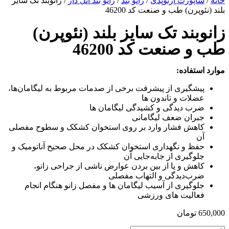
خانه
/
ساپورت ارتوپدی
/
زانو بند
/
زانو بند آتل دار
/ زانوبند تک سایز
بلند (نئوپرن) طب و صنعت کد 46200
زانوبند تک سایز بلند (نئوپرن)
طب و صنعت کد 46200
موارد استفاده:
پیشگیری از پیشرفت برخی از صدمات مربوط به لیگامان‌ها،
عضلات و تاندون‌ ها
ضرب‌ دیدگی و کشیدگی لیگامان ها
جبران ضعف لیگامانی
کاهش فشار وارد بر روی استخوان کشکک و سطوح مفصلی
آن
حفظ و نگهداری استخوان کشکک در محل صحیح آناتومیک و
جلوگیری از جا‌به‌جایی آن
کاهش و یا از بین بردن عوارض ناشی از جراحی زانو،
ضرب‌دیدگی و التهاب مفصلی
جلوگیری از آسیب لیگامان ‌ها و مفصل زانو هنگام انجام
فعالیت ‌های ورزشی
650,000
تومان