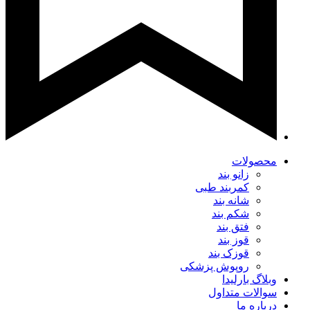
محصولات
زانو بند
کمربند طبی
شانه بند
شکم بند
فتق بند
قوز بند
قوزک بند
روپوش پزشکی
وبلاگ بارلیدا
سوالات متداول
درباره ما