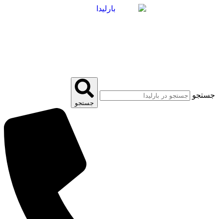
پرش
به
محتوا
جستجو
جستجو