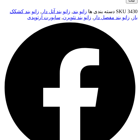
3430
SKU
دسته بندی ها
زانو بند
,
زانو بند آتل دار
,
زانو بند کشکک
باز
,
زانو بند مفصل دار
,
زانو بند نئوپرن
,
ساپورت ارتوپدی