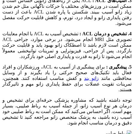
3. آسیب‌های
ACL
: ACL
یکی از رباط‌های زانویی حساس است و
ممکن است در ورزش‌های مختلف یا حرکات ناگهانی مثل خم شدن
زیاد زانو آسیب ببیند. شکستن یا پاره شدن ACL باعث از دست
رفتن پایداری زانو و ایجاد درد، تورم، و کاهش قابلیت حرکت مفصل
می‌شود.
4. تشخیص و درمان ACL :
تشخیص آسیب به ACL با انجام معاینات
تصویری مثل MRI انجام می‌شود. در برخی موارد، جراحی ACL
ممکن است لازم باشد تا اصطکاک زانو بهبود یابد و قابلیت حرکت
بازگردد. پس از جراحی، فیزیوتراپی و تمرینات توانبخشی معمولاً
انجام می‌شود تا زانو به قدرت و پایداری اصلی خود بازگردد.
5. پیشگیری :
برای پیشگیری از آسیب به ACL، ورزشکاران و افراد
فعال باید تکنیک‌های صحیح حرکتی را یاد بگیرند و از وسایل
محافظتی مانند
زانو بند
و کفش مناسب استفاده کنند. همچنین،
تمرینات تقویت عضلات برای حفظ پایداری زانو مهم و تاثیرگذار
هستند.
توجه داشته باشید که مشاوره پزشکی حرفه‌ای برای تشخیص و
درمان هر نوع آسیب زانو، از جمله آسیب به رباط صلیبی، بسیار
مهم است. اگر احساس می‌کنید که ممکن است به رباط صلیبی خود
آسیب زده باشید، به پزشک متخصص زانو مراجعه کنید تا تشخیص
دقیق و درمان مناسب انجام شود.