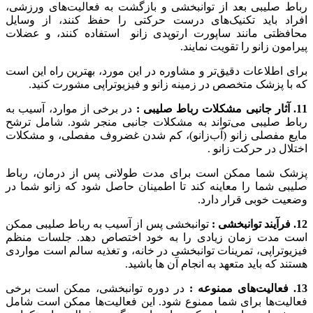
رباط صلیبی بعد از توانبخشی و بازگشت به فعالیت‌های ورزشی،
افراد باید تکنیک‌های درست حرکتی را حفظ کنند، از وسایل
محافظتی مانند ساپورت ارتوپدی زانو استفاده کنند، و عضلات
پیرامون زانو را تقویت نمایند.
برای اطلاعات دقیق‌تر و مشاوره در این مورد، بهترین راه این است
که با پزشک متخصص در زمینه زانو و فیزیوتراپی مشورت کنید.
11. آثار جانبی مشکلات رباط صلیبی :
در برخی از موارد، آسیب به
رباط صلیبی می‌تواند به مشکلات جانبی منجر شود. شامل ترشح
مایع مفصلی زانو (آب‌زانو)، کم شدن غضروف مفصلی، و مشکلات
اختلال در حرکت زانو .
پزشک شما ممکن است برای مدت طولانی پس از درمان، رباط
صلیبی شما را معاینه کند تا اطمینان حاصل شود که زانو شما در
وضعیت خوبی قرار دارد.
12. فرآیند توانبخشی :
توانبخشی پس از آسیب به رباط صلیبی ممکن
است مدت زمان زیادی را به خود اختصاص دهد. جلسات منظم
فیزیوتراپی، تمرینات توانبخشی در خانه، و تغذیه سالم است مواردی
هستند که باید متعهد به انجام آن ها باشید.
13. فعالیت‌های ممنوعه :
در دوره توانبخشی، ممکن است برخی
فعالیت‌ها برای شما ممنوع شود. این فعالیت‌ها ممکن است شامل