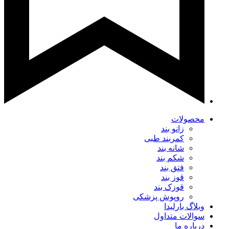
محصولات
زانو بند
کمربند طبی
شانه بند
شکم بند
فتق بند
قوز بند
قوزک بند
روپوش پزشکی
وبلاگ بارلیدا
سوالات متداول
درباره ما