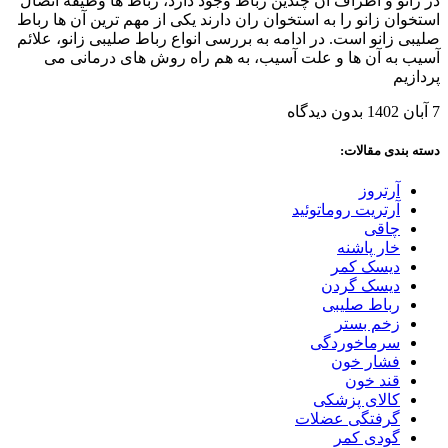
در زانو و اطراف آن چندین رباط وجود دارد، رباط ها وظیفه اتصال
استخوان زانو را به استخوان ران دارند یکی از مهم ترین آن ها رباط
صلیبی زانو است. در ادامه به بررسی انواع رباط صلیبی زانو، علائم
آسیب به آن ها و علت آسیب، به هم راه روش های درمانی می
پردازیم
7 آبان 1402
بدون دیدگاه
دسته بندی مقالات:
آرتروز
آرتریت روماتوئید
چاقی
خار پاشنه
دیسک کمر
دیسک گردن
رباط صلیبی
زخم بستر
سرماخوردگی
فشار خون
قند خون
کالای پزشکی
گرفتگی عضلات
گودی کمر