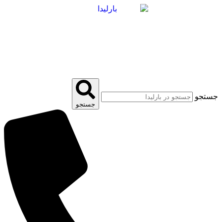
پرش
به
محتوا
جستجو
جستجو