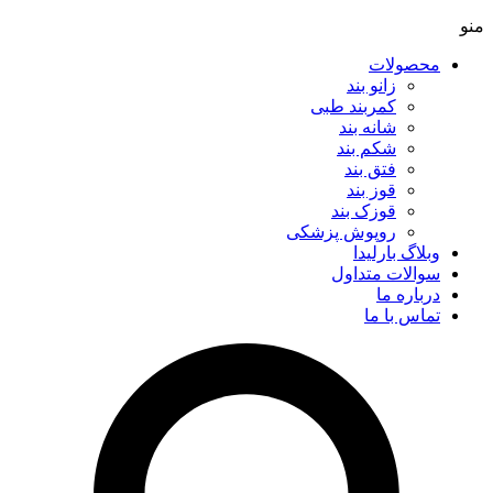
منو
محصولات
زانو بند
کمربند طبی
شانه بند
شکم بند
فتق بند
قوز بند
قوزک بند
روپوش پزشکی
وبلاگ بارلیدا
سوالات متداول
درباره ما
تماس با ما