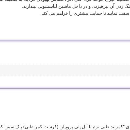
 زدن آن بپرهيزيد، و در داخل ماشين لباسشويی نيندازيد.
سفت نماييد تا حمايت بيشتری را فراهم می كند.
“کمربند طبی نرم با آتل پلی پروپیلن (کرست کمر طبی) پاک سمن کد 018111