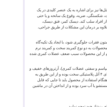
‌ها نیز برای اشاره به یک عنصر کلیدی در یک
حت، شکستگی، ضربه، وقوع یک سانحه و یا حتی
ا ار افراد سلب کند. دیسک کمر، فتق دیسک،
وه بر درمان این مشکلات از طریق جراحی،
ون فقرات جلوگیری شود، با ایجاد یک تکیه‌گاه
حصولات به دو نوع کمربند سخت و کمربند نرم
 مداوم از این محصولات سبب ضعف عضلات کمری شده
اسپاسم و سفتی عضلات کمری)، آرتروزهای خفیف و
پشتیبانی مناسب جهت حفط قوس کمری در افرادی که مبتلا به افزایش قوس کمری هستند می‌باشد. این کمربند طبی دارای ۴ آتل پلاستیکی سخت بوده و از این طریق به
گام استفاده از محصول باید تا جایی که قابل
تشو با آب سرد بوده و از انداختن آن در ماشین
 پزشك خود توجه نماييد.