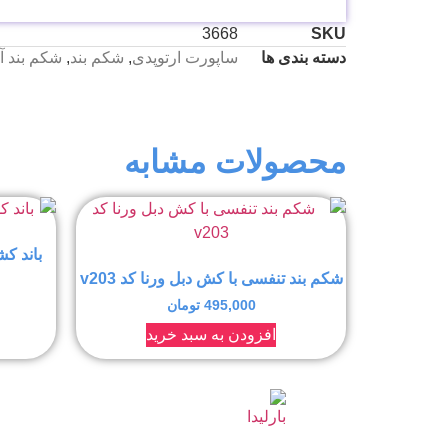
3668
SKU
دسته بندی ها
ساپورت ارتوپدی
,
شکم بند
,
شکم بند آت
محصولات مشابه
باند کش
شکم بند تنفسی با کش دبل ورنا کد v203
495,000
تومان
افزودن به سبد خرید