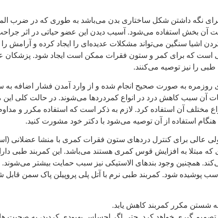
ن برای نگه داشتن شکل ساختاری بدن می‌باشد به طوری که در ضرب المثل
میت آن بخش استفاده می‌شود. آسیب دیدن این عضو حیاتی در اثر جرا
کردن اشیا سنگین می‌تواند مشکلات عدیده‌ای را ایجاد کرده و آرامش ر
است که برای کمر و ستون فقرات ممکن است ایجاد شود. پزشکان علا
 طبی را نیز توصیه می‌کنند.
ای روزمره به صورت صحیح انجام شده و از وارد آمدن فشار اضافه به ست
 آن سبب کاهش درد در انواع کمردردها می‌شوند. در حالت کلی این م
 انواع مختلف آن استفاده کرد. لازم به ذکر است که استفاده مکرر و
نگام استفاده از آن توصیه می‌شود با دکتر خود مشورت کنید.
صولی عالی برای کنترل دردهای ستون فقرات کمری با منشا عضلانی (
ند. همچنین وجود بندهای الاستیکی نیز سبب حمایت بیشتر می‌شوند. هن
 پوشیده شود. کمربند طبی نرم با آتل پلی پروپیلن پاک سمن قابل شس
 به شستن مكرر كمربند كاهش يابد.
صميم گيری خواهد كرد. حتی اگر احساس بهبودی كرديد، به صحبت های