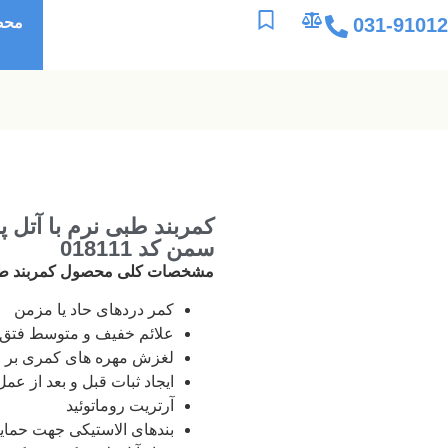
031-9101
محص
کمربند طبی نرم با آتل 
سمن کد 018111
مشخصات کلی محصول کمربند ط
كمر دردهای حاد يا مزمن
علائم خفيف و متوسط فتق
لغزش مهره های كمری بر 
ايجاد ثبات قبل و بعد از عم
آرتريت روماتوئيد
بندهای الاستيكی جهت حماي