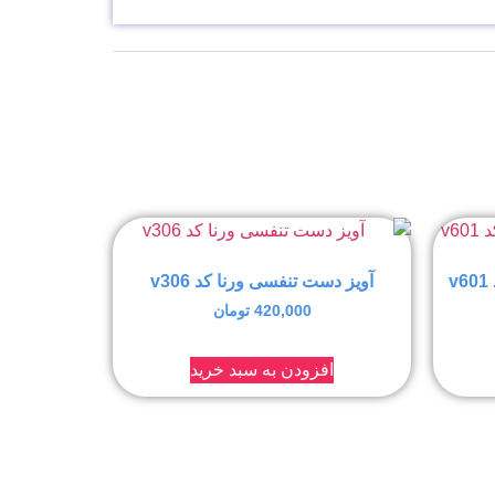
آویز دست تنفسی ورنا کد v306
420,000
تومان
افزودن به سبد خرید