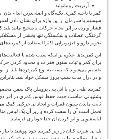
آرتریت روماتوئید
کمر یا ناحیه کمری تکیه‌گاه و اصلی‌ترین اندام بد
سیستم یا سازمان از این واژه برای نشان دادن اه
فشار وارده در اثر انجام حرکات ناصحیح مانند بلند 
گرفتگی عضلات و شکستگی تنها بخشی از مشکلاتی 
تجویز دارو و فیزیوتراپی اکثرا استفاده از کمربندهای
این کمربندها علاوه بر اینکه سبب شده تا فعالیت‌ه
برای کمر و ثبات ستون فقرات و محدود کردن حرکات
تقسیم می‌شوند که بسته به نوع کمردردها باید از
و در دراز مدت سبب بروز مشکل خواد شد. بنابراین ه
کمربند طبی نرم با آتل پلی پروپیلن پاک سمن مح
ثابت ماندن ستون فقرات و ایجاد بی‌حرکتی کمک می‌ک
تحمل است آن را سفت کرده و زیر آن یک لباس مناسب
لباسشویی و اتو کردن آن جدا خوداری فرمایید.
يك تی شرت كتان در زير كمربند خود بپوشيد تا نياز
پزشك معالج شما در مورد مدت زمان بستن كمربند ت