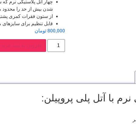
چهار آتل پلاستيكی نرم كه 
شدن بيش از حد را محدود م
از ستون فقرات كمری پشتيبا
قابل تنظيم برای سايزهای 
800,000
تومان
افزودن به سبد خرید
رم با آتل پلی پروپیلن:
ر