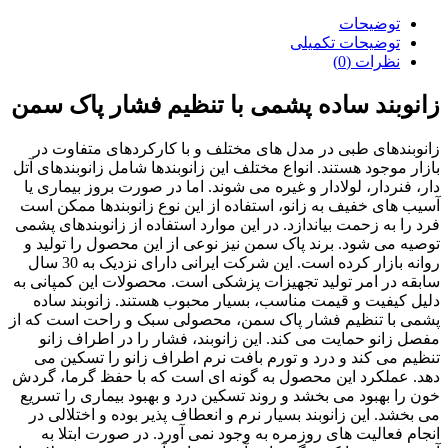
پشمی
(با
توضیحات
تنظيم
توضیحات تکمیلی
فشار)
نظرات (0)
پاک
سمن
زانوبند ساده پشمی با تنظیم فشار پاک سمن
کد
043112
زانوبندهای طبی در مدل های مختلف و با کارکردهای متفاوت در
عدد
بازار موجود هستند. انواع مختلف این زانوبندها شامل زانوبندهای آتل
دار، فنردار، لولادار و غیره می شوند. اما در صورت بروز بیماری یا
آسیب های خفیف به زانو، استفاده از این نوع زانوبندها ممکن است
فرد را به زحمت بیاندازد. در این موارد استفاده از زانوبندهای پشمی
توصیه می شود. برند پاک سمن نیز نوعی از این محصول را تولید و
روانه بازار کرده است. این شرکت ایرانی دارای نزدیک به 30 سال
سابقه در امر تولید تجهیزات پزشکی است. محصولات این کمپانی به
دلیل کیفیت و قیمت مناسب، بسیار محبوب هستند. زانوبند ساده
پشمی با تنظیم فشار پاک سمن، محصولی سبک و راحت است که از
مفصل زانو حمایت می کند. این زانوبند، فشار را در اطراف زانو
تنظیم می کند و درد و تورم بافت نرم اطراف زانو را تسکین می
دهد. عملکرد این محصول به گونه ای است که با حفظ گرما، گردش
خون را بهبود می بخشد و روند تسکین درد و بهبود بیماری را تسریع
می بخشد. این زانوبند بسیار نرم و انعطاف پذیر بوده و اختلالی در
انجام فعالیت های روزمره به وجود نمی آورد. در صورت ابتلا به