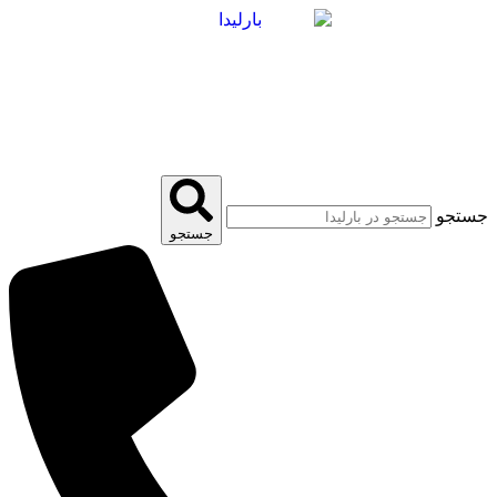
پرش
به
محتوا
جستجو
جستجو