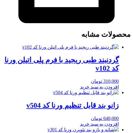
محصولات مشابه
گردنبند طبی ریجید با فرم پلی اتیلن ورنا
کد v102
310,000
تومان
افزودن به سبد خرید
زانو بند قابل تنظیم ورنا کد v504
640,000
تومان
افزودن به سبد خرید