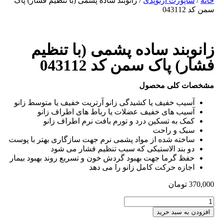
خانه
/
ساپورت ارتوپدی
/ زانوبند ساده پشمی (با تنظيم فشار) پاک
سمن کد 043112
زانوبند ساده پشمی (با تنظيم
فشار) پاک سمن کد 043112
مشخصات کلی محصول
آسيب خفيف يا كشيدگی زانو آرتريت خفیف یا متوسط زانو
آسيب های خفيف عضلات يا رباط های اطراف زانو
كمک به تسكين درد و تورم بافت نرم اطراف زانو
سبک و راحت
ساخته شده از مواد پشمی نرم جهت سازگاری بهتر با پوست
دو بند الاستيكی كه سبب تنظيم فشار می شود
حفظ گرما جهت بهبود گردش خون و تسريع روند بهبود بيمار
اجازه حركت كامل زانو را می دهد
370,000
تومان
زانوبند
ساده
افزودن به سبد خرید