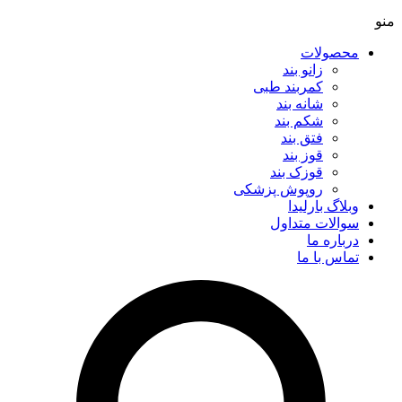
منو
محصولات
زانو بند
کمربند طبی
شانه بند
شکم بند
فتق بند
قوز بند
قوزک بند
روپوش پزشکی
وبلاگ بارلیدا
سوالات متداول
درباره ما
تماس با ما