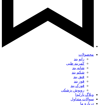
محصولات
زانو بند
کمربند طبی
شانه بند
شکم بند
فتق بند
قوز بند
قوزک بند
روپوش پزشکی
وبلاگ بارلیدا
سوالات متداول
درباره ما