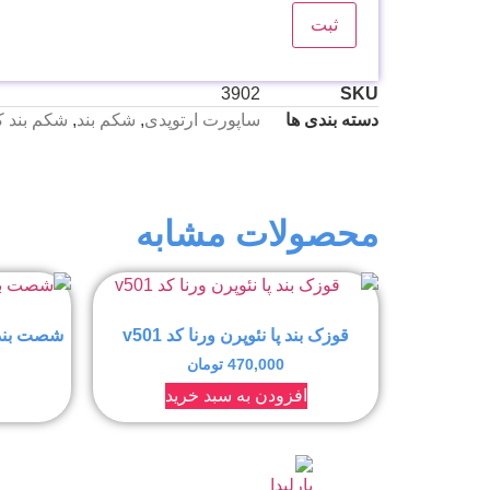
3902
SKU
دسته بندی ها
ساپورت ارتوپدی
,
شکم بند
,
شکم بند 
محصولات مشابه
قوزک بند پا نئوپرن ورنا کد v501
شصت بند آت
470,000
تومان
افزودن به سبد خرید