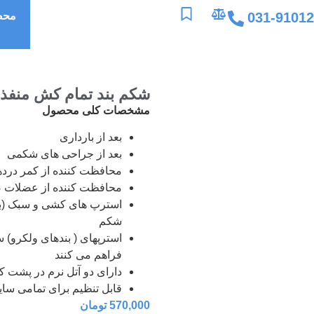
031-9101
محص
شکم بند تمام کش منفذدار 
مشخصات کلی محصول
بعد از بارداری
بعد از جراحی های شكمی
محافظت كننده از كمر درد
محافظت كننده از عضلات
استرپ های كشی و سبک (بند
شكم
استرپهای ( بندهای ولکرو)
فراهم می كنند
دارای دو آتل نرم در پشت كه
قابل تنظيم برای تمامی ساي
570,000
تومان