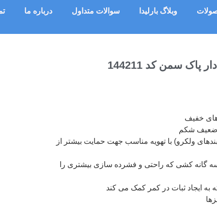
ولات
وبلاگ بارلیدا
سوالات متداول
درباره ما
تم
پاک سمن کد 144211
های خفيف
 ضعيف شكم
های ولكرو) با تهويه مناسب جهت حمايت بيشتر از
 سه گانه كشی كه راحتی و فشرده سازی بيشتری را
 به ايجاد ثبات در كمر كمک می كند
زها