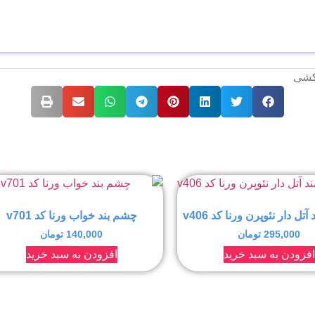
کشی
ل دار نئوپرن ورنا کد v406
چشم بند خواب ورنا کد v701
295,000
تومان
140,000
تومان
افزودن به سبد خرید
افزودن به سبد خرید