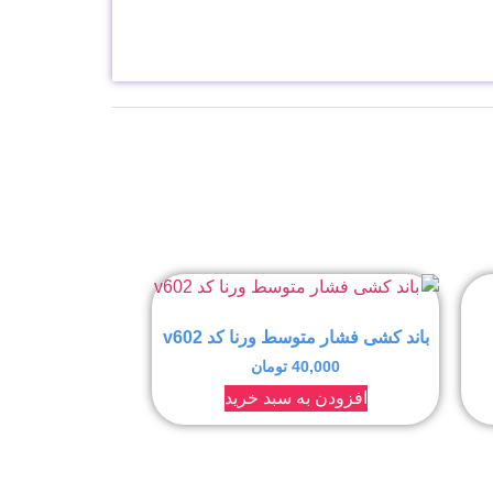
باند کشی فشار متوسط ورنا کد v602
40,000
تومان
افزودن به سبد خرید