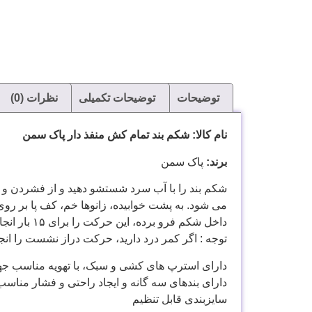
توضیحات
توضیحات تکمیلی
نظرات (0)
نام کالا: شکم بند تمام کش منفذ دار پاک سمن
برند:
پاک سمن
شكم بند را با آب سرد شستشو دهيد و از فشردن و 
می شود. به پشت خوابيده، زانوها خم، كف پا بر روی 
داخل شكم فرو برده، اين حركت را برای ۱۵ بار انجام دهيد. به پشت خوابيده، هر دو پا را به نوبت به سمت شكم حركت دهيد.
توجه : اگر كمر درد داريد، حركت دراز نشست را انجا
دارای استرپ های کشی و سبک، با تهویه مناسب ج
دارای بندهای سه گانه و ایجاد راحتی و فشار مناسب
سایزبندی قابل تنظیم