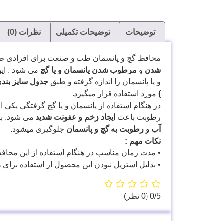
توضیحات
توضیحات تکمیلی
نظرات (0)
محافظ گچ و پانسمان طب و صنعت برای افرادی ط
شدن
و
مرطوب شدن پانسمان و یا گچ
می شود . این
و یا پانسمان را اندازه گرفته و طبق
جدول سایز بند
)
مورد استفاده قرار میگیرد.
در هنگام استفاده از پانسمان و یا گچ گرفتگی یکی 
رطوبت باعث
ایجاد زخم و عفونت شدید
می شود. بنا
آب و رطوبت به گچ و پانسمان
جلوگیری میشود.
نکات مهم :
• مدت زمان مناسب در هنگام استفاده از این محافظ
• بدلیل استریل نبودن این محصول از استفاده برای
ز
‫0/5
‫(0 نظر)