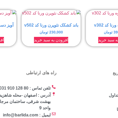
نا کد v302
باند کشکک نئوپرن ورنا کد v502
آویز دست 
39
تومان
230,000
تومان
ه سبد خرید
افزودن به سبد خرید
افز
یع
راه های ارتباطی
تلفن تماس : 80 128 910 031
داول
آدرس : اصفهان -محله شاهزید
واحد 9
ایمیل : info@barlida.com