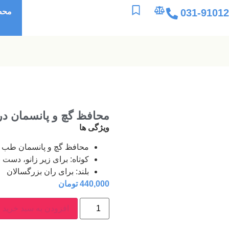
031-9101
محص
محافظ گچ و پانسمان در ح
ویژگی ها
محافظ گچ و پانسمان طب و صنعت در 2 ن
کوتاه: برای زیر زانو، دست
بلند: برای ران بزرگسالان
440,000
تومان
افزودن به سبد خرید