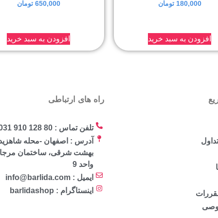
180,000
تومان
650,000
تومان
افزودن به سبد خرید
افزودن به سبد خرید
یع
راه های ارتباطی
تلفن تماس : 80 128 910 031
داول
آدرس : اصفهان -محله شاهزید
واحد 9
ایمیل : info@barlida.com
اینستاگرام : barlidashop
مقررات
وصی