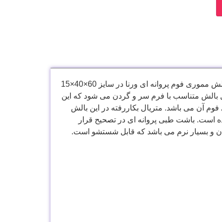
امروزه با پیشرفت علم، بالش های طبی متناسب با نیازمندی های افراد در مدل ها و سایز های مختلف تولید شده است. بالش مموری فوم پروانه ای ورنا در سایز 60×40×15
 بالش متناسب با فرم سر و گردن می شود که این
 آن می باشد. متریال بکاررفته در این بالش
ه است. باشت طبی پروانه ای در تصحیح قرار
ن و بسیار نرم می باشد که قابل شستشو است.