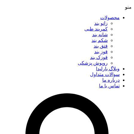
منو
محصولات
زانو بند
کمربند طبی
شانه بند
شکم بند
فتق بند
قوز بند
قوزک بند
روپوش پزشکی
وبلاگ بارلیدا
سوالات متداول
درباره ما
تماس با ما