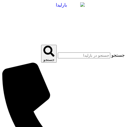
پرش
به
محتوا
جستجو
جستجو