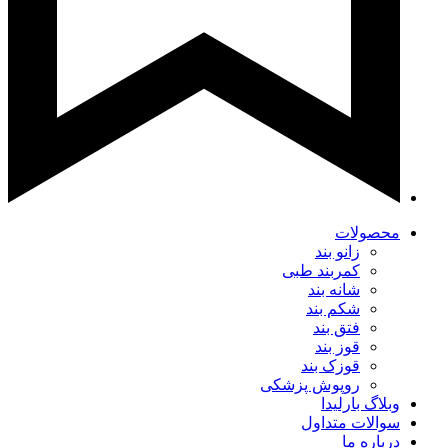
محصولات
زانو بند
کمربند طبی
شانه بند
شکم بند
فتق بند
قوز بند
قوزک بند
روپوش پزشکی
وبلاگ بارلیدا
سوالات متداول
درباره ما