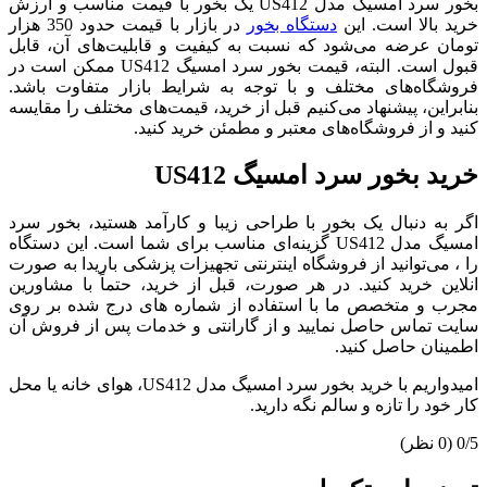
بخور سرد امسیگ مدل US412 یک بخور با قیمت مناسب و ارزش
خرید بالا است. این
دستگاه بخور
در بازار با قیمت حدود 350 هزار
تومان عرضه می‌شود که نسبت به کیفیت و قابلیت‌های آن، قابل
قبول است. البته، قیمت بخور سرد امسیگ US412 ممکن است در
فروشگاه‌های مختلف و با توجه به شرایط بازار متفاوت باشد.
بنابراین، پیشنهاد می‌کنیم قبل از خرید، قیمت‌های مختلف را مقایسه
کنید و از فروشگاه‌های معتبر و مطمئن خرید کنید.
خرید بخور سرد امسیگ US412
اگر به دنبال یک بخور با طراحی زیبا و کارآمد هستید، بخور سرد
امسیگ مدل US412 گزینه‌ای مناسب برای شما است. این دستگاه
را ، می‌توانید از فروشگاه اینترنتی تجهیزات پزشکی باریدا به صورت
انلاین خرید کنید. در هر صورت، قبل از خرید، حتماً با مشاورین
مجرب و متخصص ما با استفاده از شماره های درج شده بر روی
سایت تماس حاصل نمایید و از گارانتی و خدمات پس از فروش آن
اطمینان حاصل کنید.
امیدواریم با خرید بخور سرد امسیگ مدل US412، هوای خانه یا محل
کار خود را تازه و سالم نگه دارید.
‫0/5
‫(0 نظر)