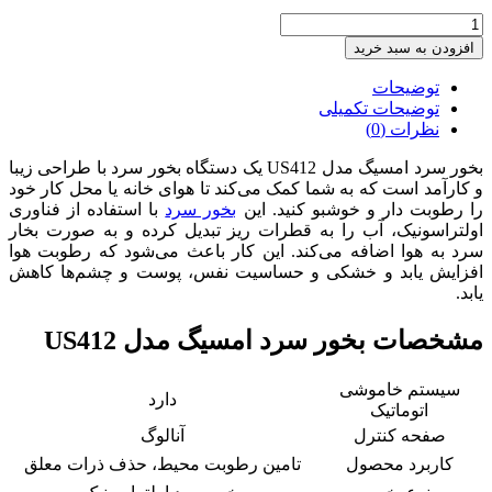
بخور
سرد
افزودن به سبد خرید
امسیگ
مدل
توضیحات
مدل
توضیحات تکمیلی
US412
نظرات (0)
عدد
بخور سرد امسیگ مدل US412 یک دستگاه بخور سرد با طراحی زیبا
و کارآمد است که به شما کمک می‌کند تا هوای خانه یا محل کار خود
را رطوبت دار و خوشبو کنید. این
بخور سرد
با استفاده از فناوری
اولتراسونیک، آب را به قطرات ریز تبدیل کرده و به صورت بخار
سرد به هوا اضافه می‌کند. این کار باعث می‌شود که رطوبت هوا
افزایش یابد و خشکی و حساسیت نفس، پوست و چشم‌ها کاهش
یابد.
مشخصات بخور سرد امسیگ مدل US412
سیستم خاموشی
دارد
اتوماتیک
صفحه کنترل
آنالوگ
کاربرد محصول
تامین رطوبت محیط، حذف ذرات معلق