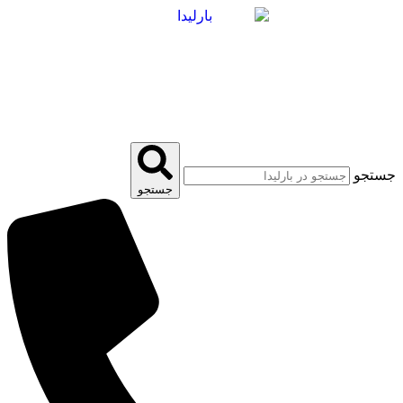
پرش
به
محتوا
جستجو
جستجو