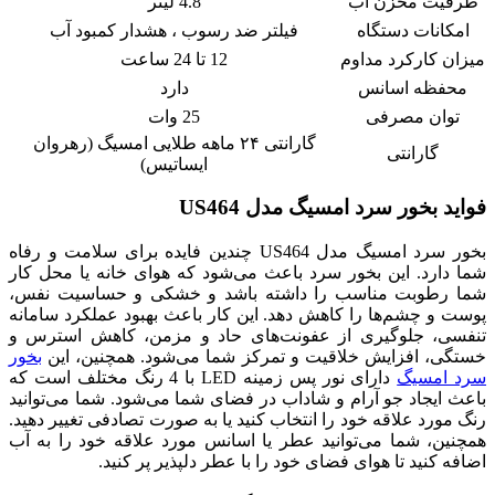
ظرفیت مخزن آب
4.8 لیتر
امکانات دستگاه
فیلتر ضد رسوب ، هشدار کمبود آب
میزان کارکرد مداوم
12 تا 24 ساعت
محفظه اسانس
دارد
توان مصرفی
25 وات
گارانتی ۲۴ ماهه طلایی امسیگ (رهروان
گارانتی
ایساتیس)
فواید بخور سرد امسیگ مدل US464
بخور سرد امسیگ مدل US464 چندین فایده برای سلامت و رفاه
شما دارد. این بخور سرد باعث می‌شود که هوای خانه یا محل کار
شما رطوبت مناسب را داشته باشد و خشکی و حساسیت نفس،
پوست و چشم‌ها را کاهش دهد. این کار باعث بهبود عملکرد سامانه
تنفسی، جلوگیری از عفونت‌های حاد و مزمن، کاهش استرس و
خستگی، افزایش خلاقیت و تمرکز شما می‌شود. همچنین، این
بخور
سرد امسیگ
دارای نور پس زمینه LED با 4 رنگ مختلف است که
باعث ایجاد جو آرام و شاداب در فضای شما می‌شود. شما می‌توانید
رنگ مورد علاقه خود را انتخاب کنید یا به صورت تصادفی تغییر دهید.
همچنین، شما می‌توانید عطر یا اسانس مورد علاقه خود را به آب
اضافه کنید تا هوای فضای خود را با عطر دلپذیر پر کنید.