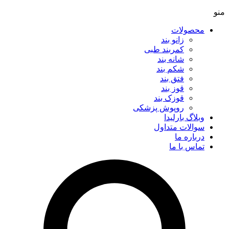
منو
محصولات
زانو بند
کمربند طبی
شانه بند
شکم بند
فتق بند
قوز بند
قوزک بند
روپوش پزشکی
وبلاگ بارلیدا
سوالات متداول
درباره ما
تماس با ما