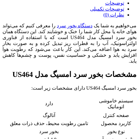
مدل
توضیحات
US464
توضیحات تکمیلی
عدد
نظرات (0)
می‌خواهیم به شما یک
دستگاه بخور سرد
را معرفی کنیم که می‌تواند
هوای خانه یا محل کار شما را خنک و خوشایند کند. این دستگاه همان
بخور سرد امسیگ مدل US464 است که با استفاده از فناوری
اولتراسونیک، آب را به قطرات ریز تبدیل کرده و به صورت بخار
سرد به هوا اضافه می‌کند. این کار باعث می‌شود که رطوبت هوا
افزایش یابد و خشکی و حساسیت نفس، پوست و چشم‌ها کاهش
یابد.
مشخصات بخور سرد امسیگ مدل US464
بخور سرد امسیگ US464 دارای مشخصات زیر است:
سیستم خاموشی
دارد
اتوماتیک
صفحه کنترل
آنالوگ
کاربرد محصول
تامین رطوبت محیط، حذف ذرات معلق
نوع بخور
بخور سرد