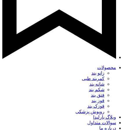
محصولات
زانو بند
کمربند طبی
شانه بند
شکم بند
فتق بند
قوز بند
قوزک بند
روپوش پزشکی
وبلاگ بارلیدا
سوالات متداول
درباره ما