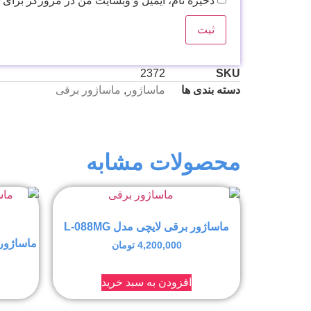
ذخیره نام، ایمیل و وبسایت من در مرورگر برای 
2372
SKU
دسته بندی ها
ماساژور
,
ماساژور برقی
محصولات مشابه
ماساژور برقی لایچی مدل L-088MG
ماساژور
4,200,000
تومان
افزودن به سبد خرید