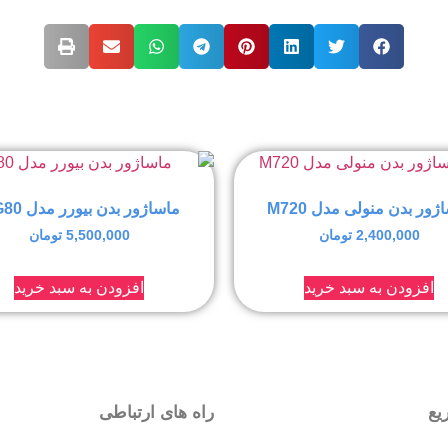
ژور بدن منولی مدل M720
ماساژور بدن بیورر مدل MG80
2,400,000
تومان
5,500,000
تومان
افزودن به سبد خرید
افزودن به سبد خرید
یع
راه های ارتباطی