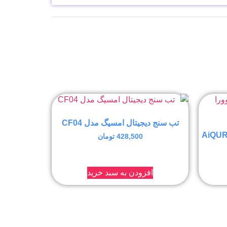
تب سنج دیجیتال امسیگ مدل CF04
428,500
تومان
افزودن به سبد خرید