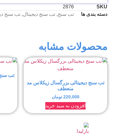
2876
SKU
دسته بندی ها
تب سنج
,
تب سنج دیجیتال
,
تب سنج دی
محصولات مشابه
تب سنج 
تب سنج دیجیتالی بزرگسال زیکلاس مد
منعطف
220,000
تومان
افزودن به سبد خرید