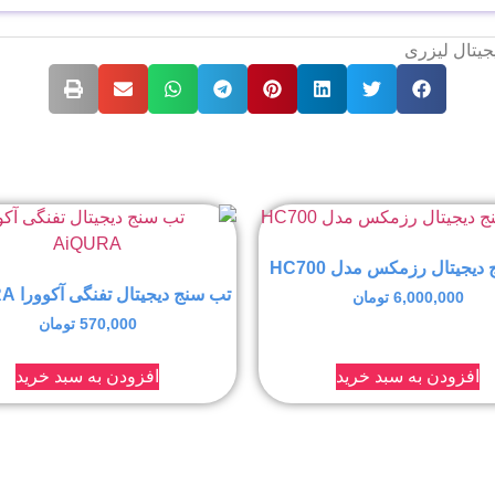
جیتال لیزری
دیجیتال رزمکس مدل HC700
تب سنج دیجیتال تفنگی آکوورا AiQURA
6,000,000
تومان
570,000
تومان
افزودن به سبد خرید
افزودن به سبد خرید