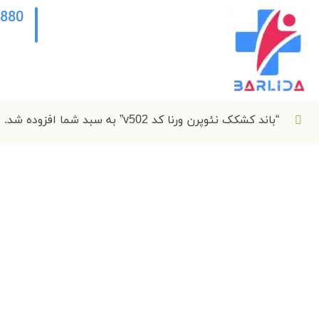
2880
“باند کشکک نئوپرن ورنا کد v502” به سبد شما افزوده شد.