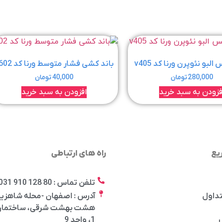
البو نئوپرن ورنا کد v405
باند کشی فشار متوسط ورنا کد v602
280,000
تومان
40,000
تومان
فزودن به سبد خرید
افزودن به سبد خرید
یع
راه های ارتباطی
تلفن تماس : 80 128 910 031
تداول
آدرس : اصفهان -محله شاهزید
هشت بهشت شرقی، ساختمان 
1، واحد 9