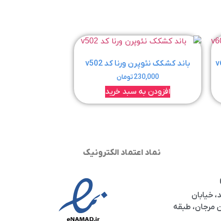
باند کشکک نئوپرن ورنا کد v502
230,000
تومان
افزودن به سبد خرید
نماد اعتماد الکترونیک
، خیابان
مرجان، طبقه