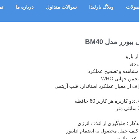
ولات
وبلاگ بارلیدا
سوالات متداول
درباره ما
تم
یورر مدل BM40
ز بازو
 دی
مشاهده و تصحیح عملکرد
جمن جهانی WHO
 از معیار عملکرد استاندارد قلب آریتمی
اربره هر کاربر 60 حافظه
ار : جلوگیری از اتلاف انرژی
 عمر باتری