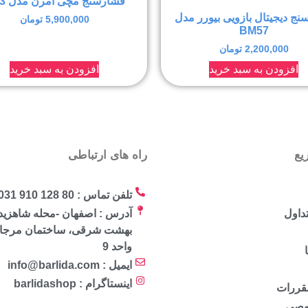
فشارسنج مچی امرن مدل RS3
ج دیجیتال بازویی بیورر مدل
5,900,000
تومان
BM57
2,200,000
تومان
افزودن به سبد خرید
افزودن به سبد خرید
یع
راه های ارتباطی
تلفن تماس : 80 128 910 031
داول
آدرس : اصفهان -محله شاهزید
واحد 9
ایمیل : info@barlida.com
اینستاگرام : barlidashop
مقررات
وصی