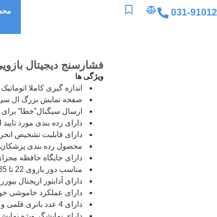
031-9101
محص
فشارسنج دیجیتال بازویی ب
ویژگی ها
اندازه گیری کاملا اتوماتیک ا
صفحه نمایش بزرگ ال سی
ارسال سیگنال”خطا” برای 
دارای رده بندی مورد تایید ان
دارای قابلیت تشخیص انحراف
محصول رده بندی پزشکان
دارای جایگاه حافظه مجزای :دو ک
مناسب دور بازوی 22 تا 35 سانتی متر
دارای آدابتور اریجنال بیورر
دارای عملکرد خاموشی خودک
دارای 4 عدد باتری قلمی و کیف حمل محصول به انضمام آدابتور
دارای نمایشگر ویژه نمایش