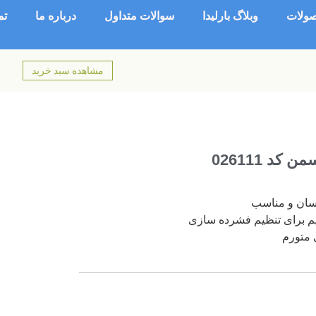
ولات
وبلاگ بارلیدا
سوالات متداول
درباره ما
تم
مشاهده سبد خرید
کد 026111
سان و مناسب
یم برای تنظیم فشرده سازی
ی متورم