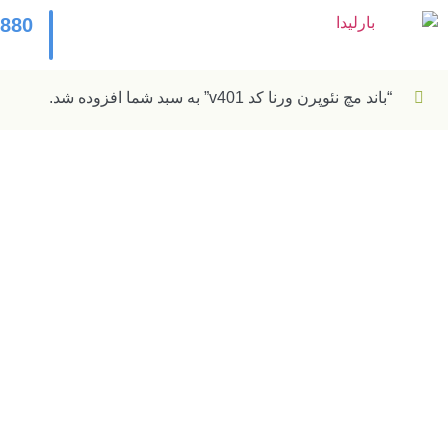
2880
“باند مچ نئوپرن ورنا کد v401” به سبد شما افزوده شد.