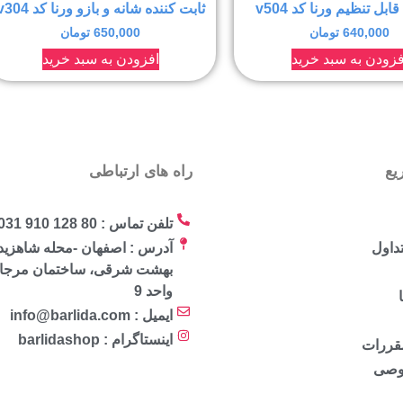
قابل تنظیم ورنا کد v504
ثابت کننده شانه و بازو ورنا کد v304
640,000
تومان
650,000
تومان
فزودن به سبد خرید
افزودن به سبد خرید
یع
راه های ارتباطی
تلفن تماس : 80 128 910 031
داول
آدرس : اصفهان -محله شاهزید
واحد 9
ایمیل : info@barlida.com
اینستاگرام : barlidashop
مقررات
وصی