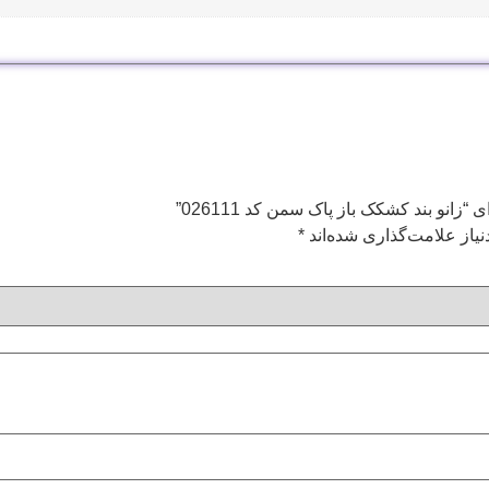
انو بند كشكک باز پاک سمن کد 026111”
یاز علامت‌گذاری شده‌اند
*