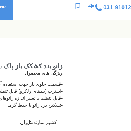
031-9101
محص
زانو بند كشكک باز پاک سمن 
ویژگی های محصول
-قسمت جلوی باز جهت استفاده آ
-استرپ (بندهای ولکرو) قابل تنظ
-قابل تنظیم با تغيير اندازه زانوها
-تسکین درد زانو با حفظ گرما
کشور سازنده:ایران