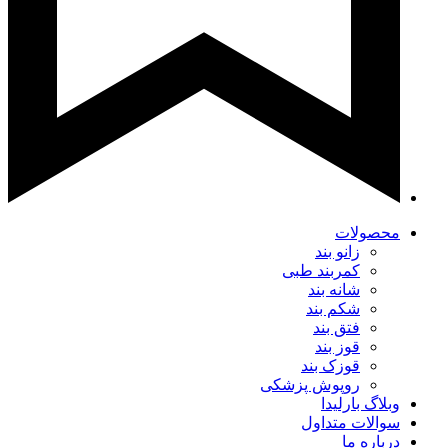
محصولات
زانو بند
کمربند طبی
شانه بند
شکم بند
فتق بند
قوز بند
قوزک بند
روپوش پزشکی
وبلاگ بارلیدا
سوالات متداول
درباره ما