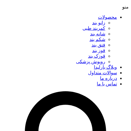
منو
محصولات
زانو بند
کمربند طبی
شانه بند
شکم بند
فتق بند
قوز بند
قوزک بند
روپوش پزشکی
وبلاگ بارلیدا
سوالات متداول
درباره ما
تماس با ما