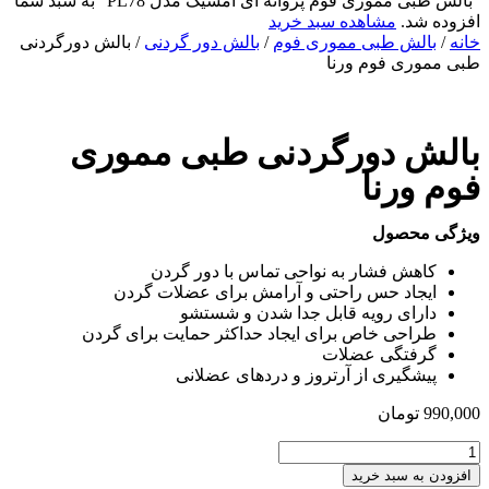
“بالش طبی مموری فوم پروانه ای امسیگ مدل PL78” به سبد شما
افزوده شد.
مشاهده سبد خرید
خانه
/
بالش طبی مموری فوم
/
بالش دور گردنی
/ بالش دورگردنی
طبی مموری فوم ورنا
بالش دورگردنی طبی مموری
فوم ورنا
ویژگی محصول
کاهش فشار به نواحی تماس با دور گردن
ایجاد حس راحتی و آرامش برای عضلات گردن
دارای رویه قابل جدا شدن و شستشو
طراحی خاص برای ایجاد حداکثر حمایت برای گردن
گرفتگی عضلات
پیشگیری از آرتروز و دردهای عضلانی
990,000
تومان
بالش
دورگردنی
افزودن به سبد خرید