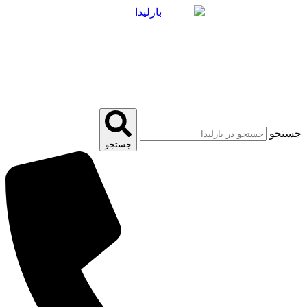
پرش
به
محتوا
جستجو
جستجو