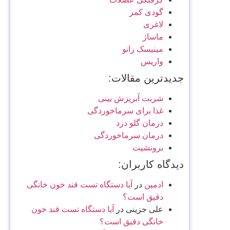
گودی کمر
لاغری
ماساژ
مینیسک زانو
واریس
جدیدترین مقالات:
شربت آبریزش بینی
غذا برای سرماخوردگی
درمان گلو درد
درمان سرماخوردگی
برونشیت
دیدگاه کاربران:
ادمین
در
آیا دستگاه تست قند خون خانگی
دقیق است؟
علی جزینی
در
آیا دستگاه تست قند خون
خانگی دقیق است؟