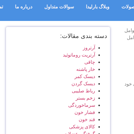
ولات
وبلاگ بارلیدا
سوالات متداول
درباره ما
تم
وامل
دسته بندی مقالات:
امل
آرتروز
آرتریت روماتوئید
چاقی
خار پاشنه
دیسک کمر
دیسک گردن
 خود
رباط صلیبی
زخم بستر
سرماخوردگی
فشار خون
قند خون
کالای پزشکی
گرفتگی عضلات