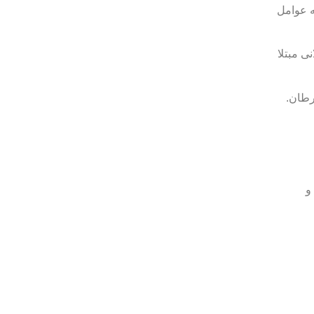
به عوامل
ی مبتلا
رطان.
و