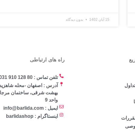
15 آبان 1402
بدون دیدگاه
یع
راه های ارتباطی
تلفن تماس : 80 128 910 031
داول
آدرس : اصفهان -محله شاهزید
واحد 9
ایمیل : info@barlida.com
اینستاگرام : barlidashop
مقررات
وصی