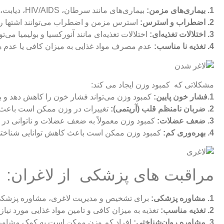
1. بیماری‌های مزمن:
بیماری‌های مانند سرطان، HIV/AIDS، دیابت، بیماری کرون، و بیماری‌های قلبی می‌توانند به کمبود وزن منجر شوند.
2. اضطراب و استرس:
استرس مزمن و اضطراب می‌توانند اشتها را 
3. اختلالات تغذیه‌ای:
اختلالات تغذیه‌ای مانند آنورکسیا و بولیمیا می‌تو
4. تغذیه نا مناسب:
عدم مصرف مواد غذایی به میزان کافی یا عدم ه
مشکلاتی که کمبود وزن ایجاد می کند:
1.فشار خون پایین:
کمبود وزن می‌تواند فشار خون را کاهش دهد و 
2. ضربان نامنظم قلب (آریتمی):
تغییرات در وزن ممکن است باعث آ
3. ضعف عضلات:
کمبود وزن معمولاً به ضعف عضلات و ناتوانی در 
4. بهره‌وری کم:
کمبود وزن ممکن است باعث کاهش توانایی شناختی 
مراقبت های پزشکی از لاغران:
1. مشاوره پزشکی:
برای تشخیص و مدیریت لاغری، مشاوره پزشکی
2. تغذیه مناسب:
تغذیه به میزان کافی و تامین مواد غذایی مورد ن
3. مشاوره روان‌شناختی:
افراد کم وزن ممکن است به کمک مشاوران