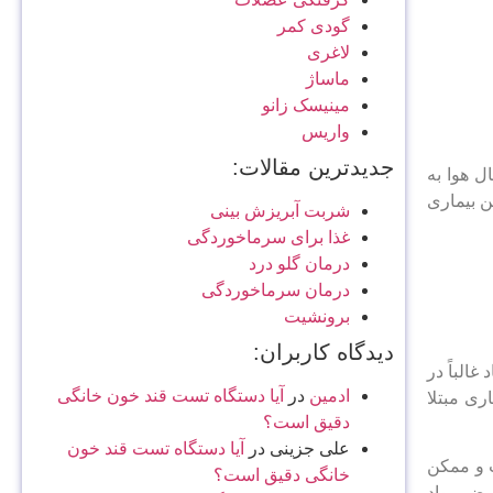
گودی کمر
لاغری
ماساژ
مینیسک زانو
واریس
جدیدترین مقالات:
قال هوا به
ن بیماری
شربت آبریزش بینی
غذا برای سرماخوردگی
درمان گلو درد
درمان سرماخوردگی
برونشیت
دیدگاه کاربران:
الباً در
ادمین
در
آیا دستگاه تست قند خون خانگی
ری مبتلا
دقیق است؟
علی جزینی
در
آیا دستگاه تست قند خون
ت و ممکن
خانگی دقیق است؟
عرض مواد