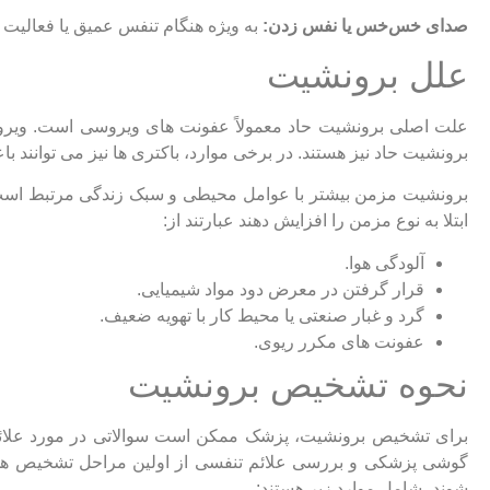
صدای خس‌خس یا نفس زدن:
به ویژه هنگام تنفس عمیق یا فعالیت ب
علل برونشیت
علت اصلی برونشیت حاد معمولاً عفونت‌ های ویروسی است. ویرو
برونشیت حاد نیز هستند. در برخی موارد، باکتری ‌ها نیز می ‌توانند ب
برونشیت مزمن بیشتر با عوامل محیطی و سبک زندگی مرتبط است
ابتلا به نوع مزمن را افزایش دهند عبارتند از:
آلودگی هوا.
قرار گرفتن در معرض دود مواد شیمیایی.
گرد و غبار صنعتی یا محیط کار با تهویه ضعیف.
عفونت ‌های مکرر ریوی.
نحوه تشخیص برونشیت
برای تشخیص برونشیت، پزشک ممکن است سوالاتی در مورد علائم و
گوشی پزشکی و بررسی علائم تنفسی از اولین مراحل تشخیص هست
شوند، شامل موارد زیر هستند: