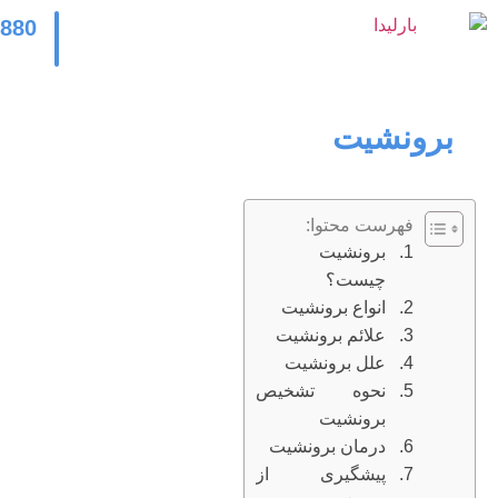
2880
برونشیت
فهرست محتوا:
برونشیت
چیست؟
انواع برونشیت
علائم برونشیت
علل برونشیت
نحوه تشخیص
برونشیت
درمان برونشیت
پیشگیری از