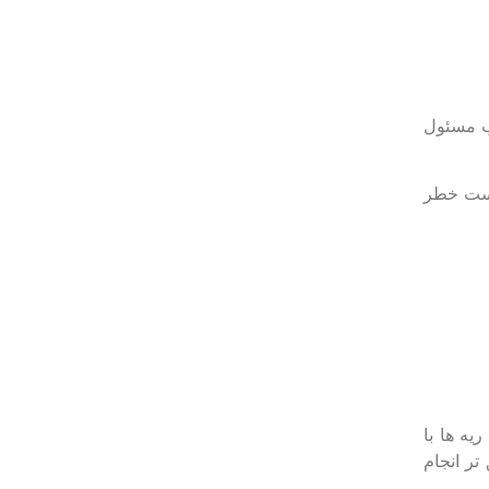
ب مسئول
است خطر
‌ ها با
ر انجام