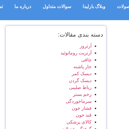
ولات
وبلاگ بارلیدا
سوالات متداول
درباره ما
تم
دسته بندی مقالات:
آرتروز
آرتریت روماتوئید
چاقی
خار پاشنه
دیسک کمر
دیسک گردن
رباط صلیبی
زخم بستر
سرماخوردگی
فشار خون
قند خون
کالای پزشکی
گرفتگی عضلات