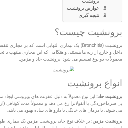
برونشیت
عوارض برونشیت
نتیجه‌ گیری
برونشیت چیست؟
برونشیت (Bronchitis) یک بیماری التهابی است که بر 
داخل و خارج از ریه‌ ها هستند، و هنگامی که این مجاری ملتهب یا ت
معمولاً به دو نوع تقسیم می ‌شود: برونشیت حاد و مزمن.
انواع برونشیت
برونشیت حاد:
این نوع معمولاً به دلیل عفونت ‌های ویروسی ایجاد می
پی سرماخوردگی یا آنفولانزا رخ می ‌دهد و معمولاً مدت کوتاهی (از 
می ‌شوند، با درمان ‌های خانگی یا دارو های ساده بهبود می ‌یابند.
برونشیت مزمن:
بر خلاف نوع حاد، برونشیت مزمن یک بیماری طول
است به مدت سه ماه یا بیشتر در طول سال ادامه داشته باشد. این