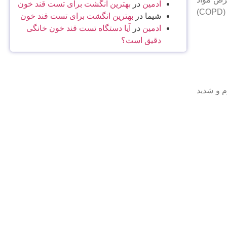
ادمین
در
بهترین انگشت برای تست قند خون
تحریک‌ کننده مانند گرد و غبار، دود و گاز های مضر ایجاد می ‌شود. برونشیت مزمن یکی از اجزای اصلی بیماری بیماری انسدادی مزمن ریه (COPD)
شیما
در
بهترین انگشت برای تست قند خون
ادمین
در
آیا دستگاه تست قند خون خانگی
دقیق است؟
م و شدید