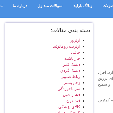
ولات
وبلاگ بارلیدا
سوالات متداول
درباره ما
تم
دسته بندی مقالات:
آرتروز
آرتریت روماتوئید
چاقی
خار پاشنه
دیسک کمر
دیسک گردن
د. افراد
رباط صلیبی
ای تزریق
زخم بستر
تی و سطح
سرماخوردگی
فشار خون
چرا که کمترین
قند خون
کالای پزشکی
گرفتگی عضلات