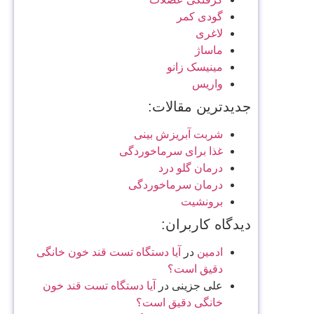
گودی کمر
لاغری
ماساژ
مینیسک زانو
واریس
جدیدترین مقالات:
شربت آبریزش بینی
غذا برای سرماخوردگی
درمان گلو درد
درمان سرماخوردگی
برونشیت
دیدگاه کاربران:
ادمین
در
آیا دستگاه تست قند خون خانگی
دقیق است؟
علی جزینی
در
آیا دستگاه تست قند خون
خانگی دقیق است؟