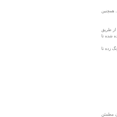
. همچنین
 از طریق
ه شده تا
گ زده تا
ان مطمئن