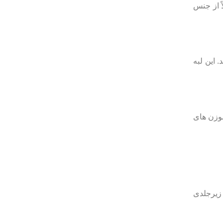
 از جنس
 شوند. این لبه
سوزن های
 زیرجلدی