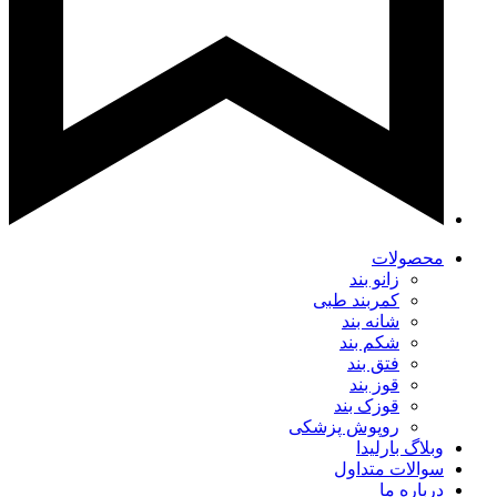
محصولات
زانو بند
کمربند طبی
شانه بند
شکم بند
فتق بند
قوز بند
قوزک بند
روپوش پزشکی
وبلاگ بارلیدا
سوالات متداول
درباره ما