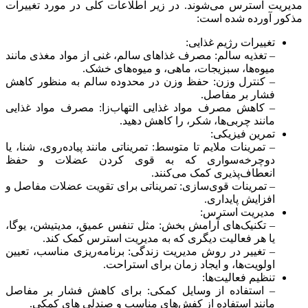
مدیریت استرس می‌شوند. در زیر اطلاعات کلی در مورد تغییرات
مذکور آورده شده است:
تغییرات رژیم غذایی:
– تغذیه سالم: مصرف غذاهای سالم، غنی از مواد مغذی مانند
میوه‌ها، سبزیجات، ماهی، و میوه‌های خشک.
– کنترل وزن: حفظ وزن در محدوده سالم به منظور کاهش
فشار بر مفاصل.
– کاهش مصرف مواد غذایی التهاب‌زا: مصرف مواد غذایی
مانند چربی‌ها، شکر، را کاهش دهید.
تمرین فیزیکی:
– تمرینات ملایم تا متوسط: تمریناتی مانند پیاده‌روی، شنا، یا
دوچرخه‌سواری که به قوی کردن عضلات و حفظ
انعطاف‌پذیری کمک می‌کنند.
– تمرینات قوی‌سازی: تمریناتی برای تقویت عضلات مفاصل و
افزایش پایداری.
مدیریت استرس:
– تکنیک‌های آرامش بخش: مثل تنفس عمیق، مدیتیشن، یوگا،
یا هر فعالیت دیگری که به مدیریت استرس کمک کند.
– تغییر در روش مدیریت زندگی: برنامه‌ریزی مناسب، تعیین
اولویت‌ها، و ایجاد زمان برای استراحت.
تنظیم فعالیت‌ها:
– استفاده از وسایل کمکی: برای کاهش فشار بر مفاصل
مانند استفاده از کفش‌های مناسب و صندلی های کمکی.