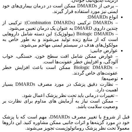
آرتریت ایدیوپاتیک جوانان.
– برخی از DMARDs ممکن است در درمان بیماری‌های خود
ایمنی نیز مورد استفاده قرار گیرند.
انواع DMARDs:
– DMARDs ترکیبی (Combination DMARDs): ترکیبی از
چندین داروی DMARD به عنوان یک درمان تعیین می‌شود.
– Biologic DMARDs (بیولوژیک): این دسته شامل داروهایی
است که از منابع زنده تولید می‌شوند و به طور خاص به
مولکول‌های هدف در سیستم ایمنی مهاجم می‌شوند.
عوارض جانبی:
– عوارض ممکن شامل افت سطح خون، خستگی، خواب
آلودگی، و افزایش خطر عفونت‌ها است.
– Biologic DMARDs ممکن است باعث افزایش خطر
عفونت‌های خاص گردند.
توصیه‌ها:
– نظارت دقیق پزشک در مورد مصرف DMARDs بسیار
اهمیت دارد.
– تغییرات درمانی باید تحت نظر پزشک اعمال شود.
– ممکن است نیاز به آزمایش های مداوم برای نظارت بر
وضعیت سلامت باشد.
قبل از شروع یا تغییر مصرف DMARDs، مهم است که با پزشک
خود در مورد گزینه‌ها و اثرات جانبی ممکن مشاوره کنید. این داروها
معمولاً تحت نظر پزشک روماتولوژیست تجویز می‌شوند.