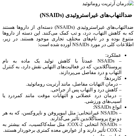
ضدالتهاب‌های غیراستروئیدی (NSAIDs)
ضدالتهاب‌های غیراستروئیدی (NSAIDs) دسته‌ای از داروها هستند
که به کاهش التهاب، درد، و تب کمک می‌کنند. این دسته از داروها
متنوع بوده و در نام‌های مختلف تجاری موجود هستند. در زیر،
اطلاعات کلی در مورد NSAIDs آورده شده است:
عملکرد:
– NSAIDs عمدتاً با کاهش تولید یک ماده به نام
پروستاگلاندین، که در فعالیت‌های التهابی نقش دارد، به کنترل
التهاب و درد مفاصل می‌پردازند.
کاربردها:
– درمان التهابات مفاصل، مانند آرتریت روماتوئید.
– کاهش درد و التهاب پس از جراحی.
– درمان درد عضلانی و التهابات موقت مانند کمردرد یا
آسیب‌های ورزشی.
انواع NSAIDs:
– NSAIDs غیرانتخابی: مثل ایبوپروفن و ناپروکسن، که به هر
دو نوع پروستاگلاندین تأثیر می‌گذارند.
– NSAIDs انتخابی COX-2: مثل سله‌کاکسیب، که بیشتر به
COX-2 تأثیر دارند و از عوارض معده کمتری برخوردار هستند.
عوارض جانبی: