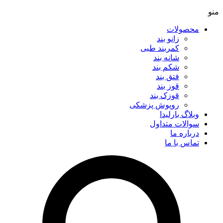
منو
محصولات
زانو بند
کمربند طبی
شانه بند
شکم بند
فتق بند
قوز بند
قوزک بند
روپوش پزشکی
وبلاگ بارلیدا
سوالات متداول
درباره ما
تماس با ما