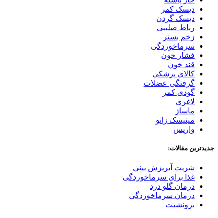
دیسک کمر
دیسک گردن
رباط صلیبی
زخم بستر
سرماخوردگی
فشار خون
قند خون
کالای پزشکی
گرفتگی عضلات
گودی کمر
لاغری
ماساژ
مینیسک زانو
واریس
جدیدترین مقالات:
شربت آبریزش بینی
غذا برای سرماخوردگی
درمان گلو درد
درمان سرماخوردگی
برونشیت