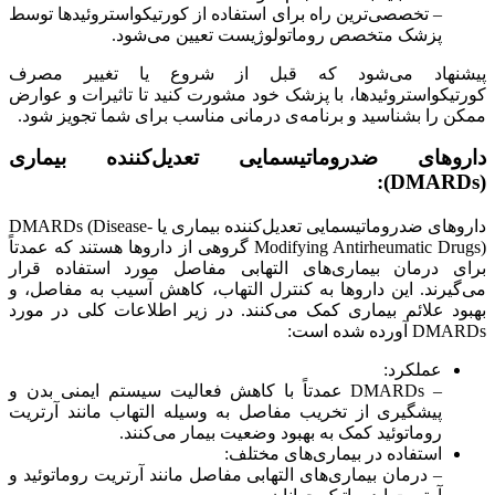
– تخصصی‌ترین راه برای استفاده از کورتیکواستروئیدها توسط
پزشک متخصص روماتولوژیست تعیین می‌شود.
پیشنهاد می‌شود که قبل از شروع یا تغییر مصرف
کورتیکواستروئیدها، با پزشک خود مشورت کنید تا تاثیرات و عوارض
ممکن را بشناسید و برنامه‌ی درمانی مناسب برای شما تجویز شود.
داروهای ضدروماتیسمایی تعدیل‌کننده بیماری
(DMARDs):
داروهای ضدروماتیسمایی تعدیل‌کننده بیماری یا DMARDs (Disease-
Modifying Antirheumatic Drugs) گروهی از داروها هستند که عمدتاً
برای درمان بیماری‌های التهابی مفاصل مورد استفاده قرار
می‌گیرند. این داروها به کنترل التهاب، کاهش آسیب به مفاصل، و
بهبود علائم بیماری کمک می‌کنند. در زیر اطلاعات کلی در مورد
DMARDs آورده شده است:
عملکرد:
– DMARDs عمدتاً با کاهش فعالیت سیستم ایمنی بدن و
پیشگیری از تخریب مفاصل به وسیله التهاب مانند آرتریت
روماتوئید کمک به بهبود وضعیت بیمار می‌کنند.
استفاده در بیماری‌های مختلف:
– درمان بیماری‌های التهابی مفاصل مانند آرتریت روماتوئید و