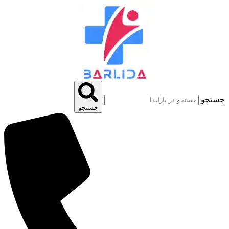
پرش
به
محتوا
جستجو
جستجو