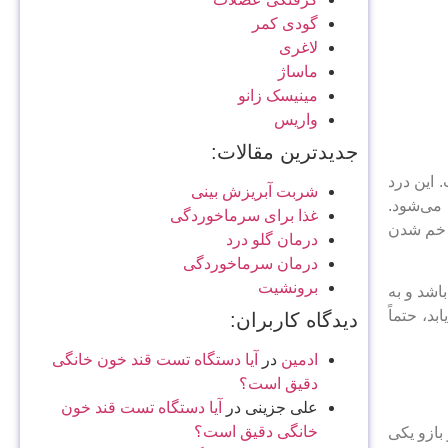
گودی کمر
لاغری
ماساژ
مینیسک زانو
واریس
جدیدترین مقالات:
این درد
شربت آبریزش بینی
می‌شود.
غذا برای سرماخوردگی
د خم شدن
درمان گلو درد
درمان سرماخوردگی
برونشیت
اشد و به
د، حتماً
دیدگاه کاربران:
ادمین
در
آیا دستگاه تست قند خون خانگی
دقیق است؟
علی جزینی
در
آیا دستگاه تست قند خون
خانگی دقیق است؟
بازو یکی