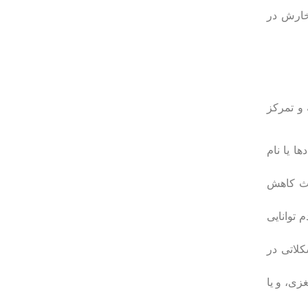
خارش در
و تمرکز
ا یا نام
عث کاهش
 توانایی
لاتی در
زی، و یا