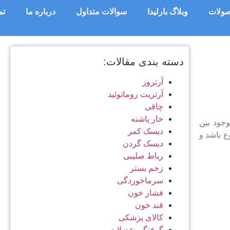
ولات
وبلاگ بارلیدا
سوالات متداول
درباره ما
تم
دسته بندی مقالات:
آرتروز
آرتریت روماتوئید
چاقی
خار پاشنه
موجود بین
دیسک کمر
ع باشد و
دیسک گردن
رباط صلیبی
زخم بستر
سرماخوردگی
فشار خون
قند خون
کالای پزشکی
گرفتگی عضلات