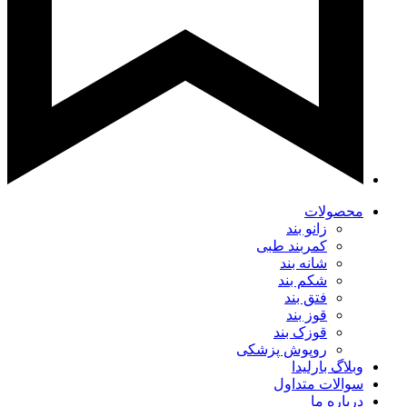
محصولات
زانو بند
کمربند طبی
شانه بند
شکم بند
فتق بند
قوز بند
قوزک بند
روپوش پزشکی
وبلاگ بارلیدا
سوالات متداول
درباره ما