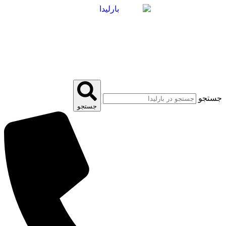
پرش
به
محتوا
جستجو
جستجو