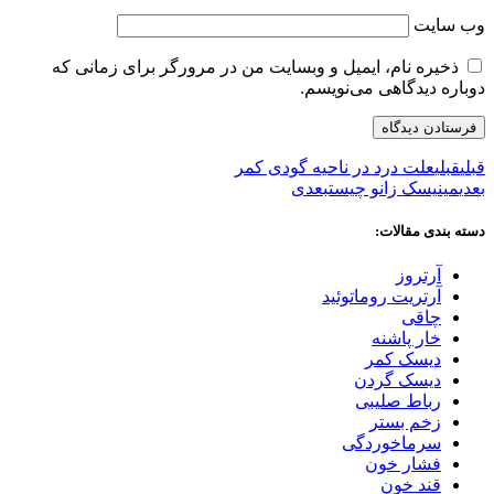
وب‌ سایت
ذخیره نام، ایمیل و وبسایت من در مرورگر برای زمانی که
دوباره دیدگاهی می‌نویسم.
قبلی
قبلی
علت درد در ناحیه گودی کمر
بعدی
مینیسک زانو چیست
بعدی
دسته بندی مقالات:
آرتروز
آرتریت روماتوئید
چاقی
خار پاشنه
دیسک کمر
دیسک گردن
رباط صلیبی
زخم بستر
سرماخوردگی
فشار خون
قند خون