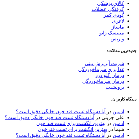
کالای پزشکی
گرفتگی عضلات
گودی کمر
لاغری
ماساژ
مینیسک زانو
واریس
جدیدترین مقالات:
شربت آبریزش بینی
غذا برای سرماخوردگی
درمان گلو درد
درمان سرماخوردگی
برونشیت
دیدگاه کاربران:
ادمین
در
آیا دستگاه تست قند خون خانگی دقیق است؟
علی جزینی
در
آیا دستگاه تست قند خون خانگی دقیق است؟
ادمین
در
بهترین انگشت برای تست قند خون
شیما
در
بهترین انگشت برای تست قند خون
ادمین
در
آیا دستگاه تست قند خون خانگی دقیق است؟