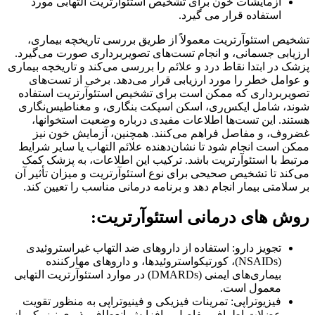
آزمایشات خون برای تشخیص استئوآرتریت التهابی مورد
استفاده قرار می گیرد.
تشخیص استئوآرتریت معمولاً از طریق بررسی تاریخچه بیماری،
ارزیابی جسمانی، و انجام تست‌های تصویربرداری صورت می‌گیرد.
پزشک در ابتدا نقاط درد و علائم را بررسی می‌کند و تاریخچه بیماری
و عوامل خطر را مورد ارزیابی قرار می‌دهد. برخی از تست‌های
تصویربرداری که ممکن است برای تشخیص استئوآرتریت استفاده
شوند، شامل ایکس‌ری، اسکن اسپکت بنگاری، و مغناطیس‌نگاری
هستند. این تست‌ها اطلاعات مفیدی درباره وضعیت استخوانها،
غضروف، و مفاصل فراهم می‌کنند. همچنین، آزمایش خون نیز
ممکن است انجام شود تا نشان‌دهنده علائم التهاب یا سایر شرایط
مرتبط با استئوآرتریت باشد. ترکیب این اطلاعات، به پزشک کمک
می‌کند تا تشخیص صحیحی برای نوع استئوآرتریت و میزان تأثیر آن
بر سلامتی بیمار انجام دهد و برنامه درمانی مناسب را تعیین کند.
روش های درمانی استئوآرتریت:
تجویز دارو: استفاده از داروهای ضد التهاب غیراستروئیدی
(NSAIDs)، کورتیکواستروئیدها، و داروهای مهارکننده
بیماری‌های ایمنی (DMARDs) در موارد استئوآرتریت التهابی
معمول است.
فیزیوتراپی: تمرینات فیزیکی و فینیوتراپی به منظور تقویت
عضلات اطراف مفاصل و افزایش انعطاف پذیری نیز یکی از