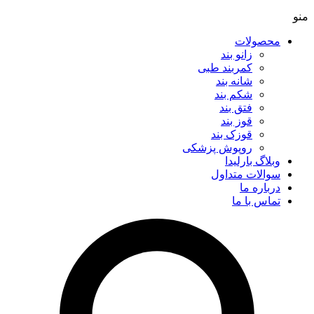
منو
محصولات
زانو بند
کمربند طبی
شانه بند
شکم بند
فتق بند
قوز بند
قوزک بند
روپوش پزشکی
وبلاگ بارلیدا
سوالات متداول
درباره ما
تماس با ما