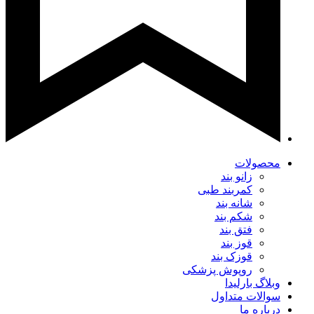
محصولات
زانو بند
کمربند طبی
شانه بند
شکم بند
فتق بند
قوز بند
قوزک بند
روپوش پزشکی
وبلاگ بارلیدا
سوالات متداول
درباره ما