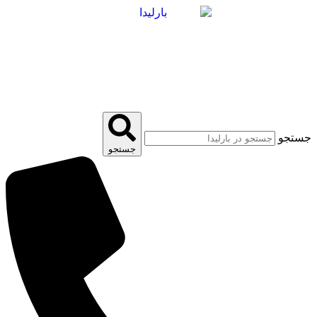
پرش
به
محتوا
جستجو
جستجو