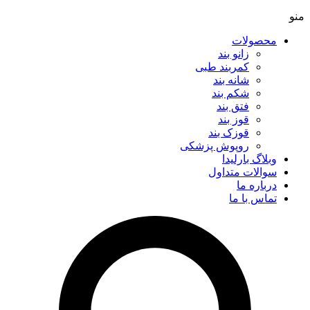
منو
محصولات
زانو بند
کمربند طبی
شانه بند
شکم بند
فتق بند
قوز بند
قوزک بند
روپوش پزشکی
وبلاگ بارلیدا
سوالات متداول
درباره ما
تماس با ما