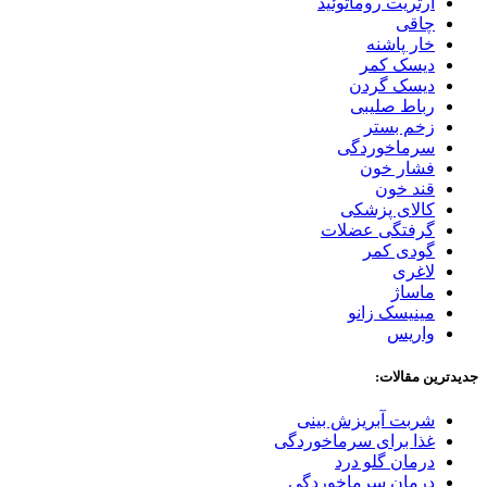
آرتریت روماتوئید
چاقی
خار پاشنه
دیسک کمر
دیسک گردن
رباط صلیبی
زخم بستر
سرماخوردگی
فشار خون
قند خون
کالای پزشکی
گرفتگی عضلات
گودی کمر
لاغری
ماساژ
مینیسک زانو
واریس
جدیدترین مقالات:
شربت آبریزش بینی
غذا برای سرماخوردگی
درمان گلو درد
درمان سرماخوردگی