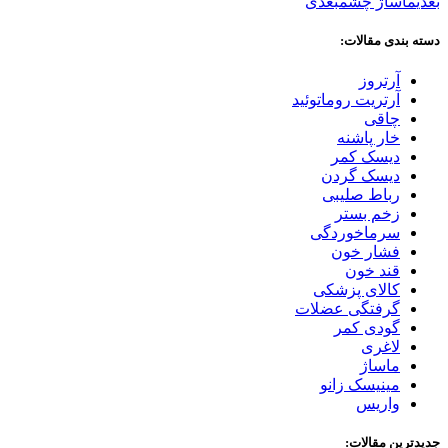
بعدی
ماساژ چشم
بعدی
دسته بندی مقالات:
آرتروز
آرتریت روماتوئید
چاقی
خار پاشنه
دیسک کمر
دیسک گردن
رباط صلیبی
زخم بستر
سرماخوردگی
فشار خون
قند خون
کالای پزشکی
گرفتگی عضلات
گودی کمر
لاغری
ماساژ
مینیسک زانو
واریس
جدیدترین مقالات: