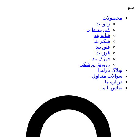
منو
محصولات
زانو بند
کمربند طبی
شانه بند
شکم بند
فتق بند
قوز بند
قوزک بند
روپوش پزشکی
وبلاگ بارلیدا
سوالات متداول
درباره ما
تماس با ما