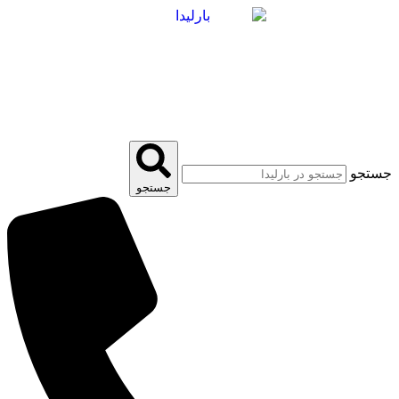
پرش
به
محتوا
جستجو
جستجو