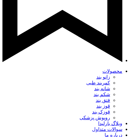
محصولات
زانو بند
کمربند طبی
شانه بند
شکم بند
فتق بند
قوز بند
قوزک بند
روپوش پزشکی
وبلاگ بارلیدا
سوالات متداول
درباره ما