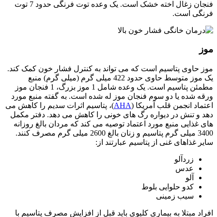
فنجان زغال اخته خشک است. یک وعده توت فرنگی حدود 7 توت
فرنگی است.
موز
موز حاوی پتاسیم است که می تواند به کنترل فشار خون کمک کند.
یک موز متوسط ​​حاوی حدود 422 میلی گرم (میلی گرم) منبع
مطمئن پتاسیم است. یک وعده شامل 1 موز بزرگ، 1 فنجان موز
ورقه شده یا دو سوم فنجان موز له شده است. به گفته منبع مورد
اعتماد انجمن قلب آمریکا (
AHA
)، پتاسیم اثرات سدیم را کاهش می
دهد و تنش در دیواره رگ های خونی را کاهش می دهد. دفتر مکمل
های غذایی منبع مورد اعتماد توصیه می کند که مردان بالغ روزانه
3400 میلی گرم پتاسیم و زنان بالغ 2600 میلی گرم مصرف کنند.
سایر غذاهای غنی از پتاسیم عبارتند از:
زردآلو
عدس
آلو
کدو حلوایی بلوط
سیب زمینی
افراد مبتلا به بیماری کلیوی باید قبل از افزایش مصرف پتاسیم با