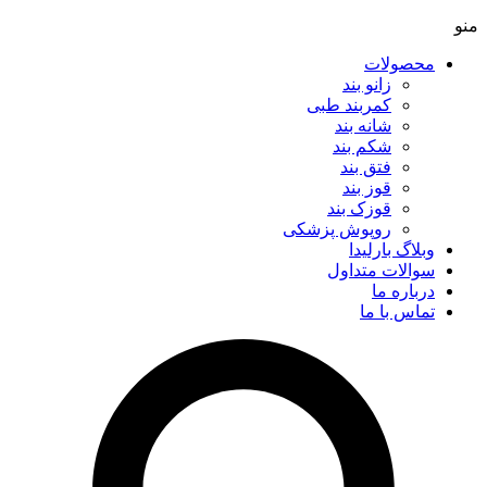
منو
محصولات
زانو بند
کمربند طبی
شانه بند
شکم بند
فتق بند
قوز بند
قوزک بند
روپوش پزشکی
وبلاگ بارلیدا
سوالات متداول
درباره ما
تماس با ما