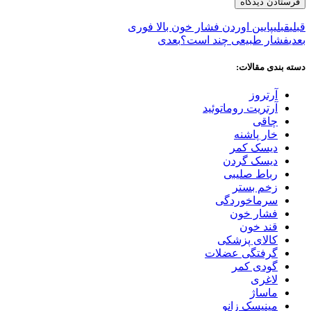
قبلی
قبلی
پایین اوردن فشار خون بالا فوری
بعدی
فشار طبیعی چند است؟
بعدی
دسته بندی مقالات:
آرتروز
آرتریت روماتوئید
چاقی
خار پاشنه
دیسک کمر
دیسک گردن
رباط صلیبی
زخم بستر
سرماخوردگی
فشار خون
قند خون
کالای پزشکی
گرفتگی عضلات
گودی کمر
لاغری
ماساژ
مینیسک زانو