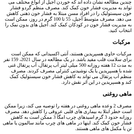
چندین مطالعه نشان داده اند که خوردن آجیل از انواع مختلف می
تواند به مدیریت فشار خون کمک کند. مصرف منظم گردو فشار
خون سیستولیک را در افراد مسن مبتلا به فشار خون ذهنی کاهش
می دهد. مصرف متوسط ​​آجیل، 55 تا 100 گرم در روز، ممکن است
به مدیریت فشار خون در کودکان کمک کند. آجیل های بدون نمک را
انتخاب کنید.
مرکبات
مرکبات حاوی هسپریدین هستند، آنتی اکسیدانی که ممکن است
برای سلامت قلب مفید باشد. در یک مطالعه در سال 2021، 159 نفر
به مدت 12 هفته روزانه 500 میلی لیتر آب پرتقال، آب پرتقال غنی
شده با هسپریدین یا یک نوشیدنی کنترلی مصرف کردند. مصرف
منظم آب پرتقال می تواند به کاهش فشار خون سیستولیک کمک
کند و هسپریدین در این اثر نقش دارد.
ماهی روغنی
مصرف 2 وعده ماهی روغنی در هفته را توصیه می کند، زیرا ممکن
است خطر ابتلا به بیماری های قلبی عروقی را کاهش دهد. مصرف
روزانه حدود 3 گرم اسیدهای چرب امگا 3 ممکن است به کاهش
فشار خون کمک کند. اینها در ماهی های چرب مانند سالمون یا ماهی
تن یا مکمل های ماهی هستند.