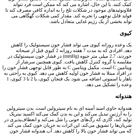
کمک کنند. با این حال، اشاره می کند که ممکن است فرد نتواند
فلاونوئیدهای موجود در شکلات تلخ را به اندازه کافی مصرف کند تا
فواید قابل توجهی را تجربه کند. مقدار کمی شکلات گهگاهی می
تواند بخشی از یک رژیم غذایی متعادل باشد.
کیوی
یک وعده روزانه کیوی می تواند فشار خون سیستولیک را کاهش
دهد. افرادی که به مدت 7 هفته روزانه 2 کیوی قبل از صبحانه
خوردند، 2.7 میلی متر جیوه (mmHg) در فشار خون سیستولیک در
مقایسه با گروه کنترل کاهش یافت. کیوی همچنین سرشار از
ویتامین C است. مکمل ویتامین C به طور قابل توجهی فشار خون را
در افراد مبتلا به فشار خون اولیه کاهش می دهد. کیوی به راحتی به
ناهار یا اسموتی اضافه می شود. یک فنجان کیوی، یا 2 تا 3 کیوی، 1
وعده را تشکیل می دهد.
هندوانه
هندوانه حاوی اسید آمینه ای به نام سیترولین است. بدن سیترولین
را به آرژنین تبدیل می‌کند و این به بدن کمک می‌کند اکسید نیتریک
تولید کند، گازی که رگ‌های خونی را شل می‌کند و انعطاف‌پذیری در
شریان‌ها را تشویق می‌کند. این اثرات به جریان خون کمک می کند
که می تواند فشار خون بالا را کاهش دهد. آب هندوانه فشار خون