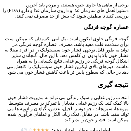
برخی از ماهی ها حاوی جیوه هستند، و مردم باید آخرین
دستورالعمل های سازمان غذا و داروی سازمان غذا و دارو (FDA) را
بررسی کنند تا مطمئن شوند که بیش از حد مصرف نمی کنند.
عصاره گوجه فرنگی
گوجه فرنگی حاوی لیکوپن است، یک آنتی اکسیدان که ممکن است
برای سلامت قلب مفید باشد. مصرف عصاره گوجه فرنگی می
تواند به طور قابل توجهی فشار خون سیستولیک را در افراد مبتلا به
فشار خون بالا یا بدون آن کاهش دهد. با این حال، گنجاندن سایر
اشکال گوجه فرنگی در رژیم غذایی نتایج یکسانی را به همراه
نداشت. دوزهای بالای لیکوپن فشار خون سیستولیک را کاهش می
دهد در حالی که سطوح پایین تر باعث کاهش فشار خون می شود.
نتیجه گیری
انتخاب رژیم غذایی و سبک زندگی می تواند به مدیریت فشار خون
بالا کمک کند. یک رژیم غذایی متعادل با تمرکز بر مصرف متوسط ​​
میوه ها، سبزیجات، جو دوسر، آجیل، عدس، گیاهان و ادویه ها می
تواند مفید باشد. در مقابل، نمک زیاد، الکل و غذاهای فرآوری شده
ممکن است فشار خون را بدتر کند.
لطفا به این مطلب امتیاز بدهید:
☆
☆
☆
☆
☆
4/5