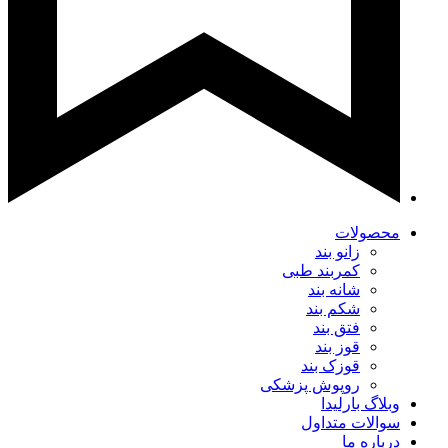
محصولات
زانو بند
کمربند طبی
شانه بند
شکم بند
فتق بند
قوز بند
قوزک بند
روپوش پزشکی
وبلاگ بارلیدا
سوالات متداول
درباره ما