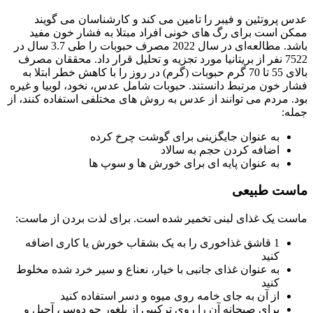
عدس پروتئین و فیبر را تامین می کند و کارشناسان می گویند
ممکن است برای رگ های خونی افراد مبتلا به فشار خون مفید
باشد. مطالعه‌ای در سال 2022 مصرف حبوبات را طی 3.7 سال در
7522 نفر از بریتانیا مورد تجزیه و تحلیل قرار داد. محققان مصرف
بالای 55 تا 70 گرم حبوبات (گرم) در روز را با کاهش خطر ابتلا به
فشار خون مرتبط دانستند. حبوبات شامل عدس، نخود، لوبیا و غیره
بود. مردم می توانند از عدس به روش های مختلفی استفاده کنند، از
جمله:
به عنوان جایگزینی برای گوشت چرخ کرده
اضافه کردن حجم به سالاد
به عنوان پایه ای برای خورش ها و سوپ ها
ماست طبیعی
ماست یک غذای لبنی تخمیر شده است. برای لذت بردن از ماست:
1 قاشق غذاخوری را به یک بشقاب خورش یا کاری اضافه
کنید
به عنوان غذای جانبی با خیار، نعناع و سیر خرد شده مخلوط
کنید
از آن به جای خامه روی میوه و دسر استفاده کنید
برای صبحانه آن را روی ترکیبی از بلغور جو دوسر، آجیل و