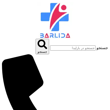
پرش
به
محتوا
جستجو
جستجو