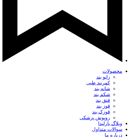
محصولات
زانو بند
کمربند طبی
شانه بند
شکم بند
فتق بند
قوز بند
قوزک بند
روپوش پزشکی
وبلاگ بارلیدا
سوالات متداول
درباره ما