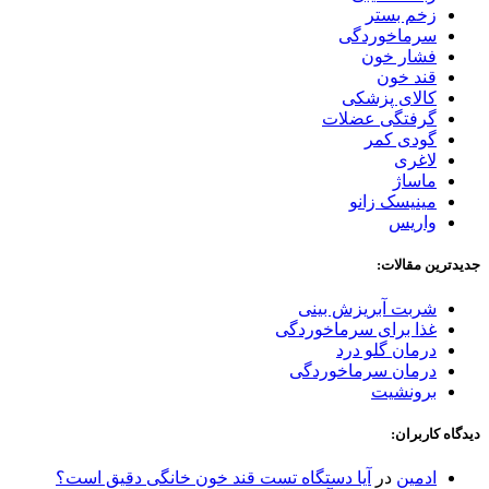
زخم بستر
سرماخوردگی
فشار خون
قند خون
کالای پزشکی
گرفتگی عضلات
گودی کمر
لاغری
ماساژ
مینیسک زانو
واریس
جدیدترین مقالات:
شربت آبریزش بینی
غذا برای سرماخوردگی
درمان گلو درد
درمان سرماخوردگی
برونشیت
دیدگاه کاربران:
ادمین
در
آیا دستگاه تست قند خون خانگی دقیق است؟