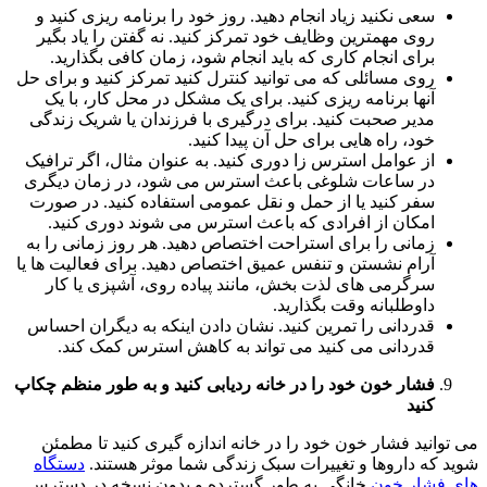
سعی نکنید زیاد انجام دهید. روز خود را برنامه ریزی کنید و
روی مهمترین وظایف خود تمرکز کنید. نه گفتن را یاد بگیر
برای انجام کاری که باید انجام شود، زمان کافی بگذارید.
روی مسائلی که می توانید کنترل کنید تمرکز کنید و برای حل
آنها برنامه ریزی کنید. برای یک مشکل در محل کار، با یک
مدیر صحبت کنید. برای درگیری با فرزندان یا شریک زندگی
خود، راه هایی برای حل آن پیدا کنید.
از عوامل استرس زا دوری کنید. به عنوان مثال، اگر ترافیک
در ساعات شلوغی باعث استرس می شود، در زمان دیگری
سفر کنید یا از حمل و نقل عمومی استفاده کنید. در صورت
امکان از افرادی که باعث استرس می شوند دوری کنید.
زمانی را برای استراحت اختصاص دهید. هر روز زمانی را به
آرام نشستن و تنفس عمیق اختصاص دهید. برای فعالیت ها یا
سرگرمی های لذت بخش، مانند پیاده روی، آشپزی یا کار
داوطلبانه وقت بگذارید.
قدردانی را تمرین کنید. نشان دادن اینکه به دیگران احساس
قدردانی می کنید می تواند به کاهش استرس کمک کند.
فشار خون خود را در خانه ردیابی کنید و به طور منظم چکاپ
کنید
می توانید فشار خون خود را در خانه اندازه گیری کنید تا مطمئن
شوید که داروها و تغییرات سبک زندگی شما موثر هستند.
دستگاه
های فشار خون
خانگی به طور گسترده و بدون نسخه در دسترس