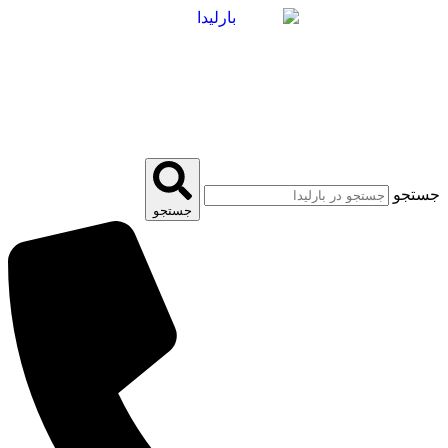
پرش
به
محتوا
جستجو
جستجو