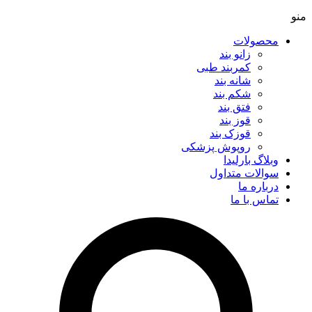
منو
محصولات
زانو بند
کمربند طبی
شانه بند
شکم بند
فتق بند
قوز بند
قوزک بند
روپوش پزشکی
وبلاگ بارلیدا
سوالات متداول
درباره ما
تماس با ما