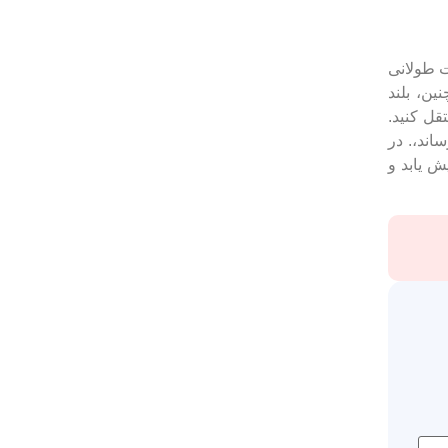
ت طولانی
ین، بلند
قل کنید.
اند،. در
ش یابد و