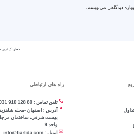
باره دیدگاهی می‌نویسم.
خطرناک ترین 
یع
راه های ارتباطی
تلفن تماس : 80 128 910 031
داول
آدرس : اصفهان -محله شاهزید
واحد 9
ایمیل : info@barlida.com