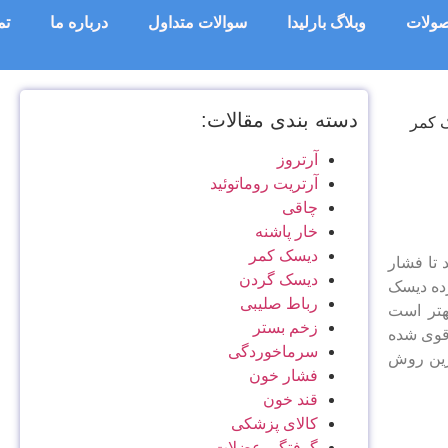
ولات
وبلاگ بارلیدا
سوالات متداول
درباره ما
تم
دسته بندی مقالات:
آرتروز
آرتریت روماتوئید
چاقی
خار پاشنه
دیسک کمر
تا فشار
دیسک گردن
رده دیسک
رباط صلیبی
هتر است
زخم بستر
قوی شده
سرماخوردگی
رین روش
فشار خون
قند خون
کالای پزشکی
گرفتگی عضلات