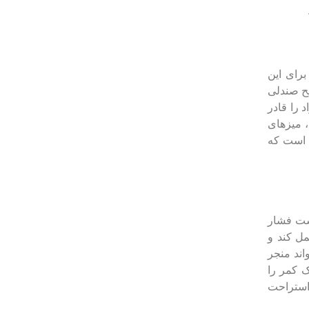
رای این
یح صندلی
 را قادر
، میزهای
ن است که
ست فشار
ل کند و
اند منجر
 کمر را
 استراحت