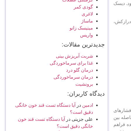
ود. دیسک
گودی کمر
لاغری
ماساژ
درازکش،
مینیسک زانو
واریس
جدیدترین مقالات:
شربت آبریزش بینی
غذا برای سرماخوردگی
درمان گلو درد
درمان سرماخوردگی
برونشیت
دیدگاه کاربران:
ادمین
در
آیا دستگاه تست قند خون خانگی
فشارهای
دقیق است؟
صله بین
علی جزینی
در
آیا دستگاه تست قند خون
ده فراهم
خانگی دقیق است؟