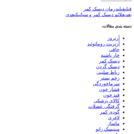
قبلی
قبلی
درمان دیسک کمر
بعدی
علائم دیسک کمر و سیاتیک
بعدی
دسته بندی مقالات:
آرتروز
آرتریت روماتوئید
چاقی
خار پاشنه
دیسک کمر
دیسک گردن
رباط صلیبی
زخم بستر
سرماخوردگی
فشار خون
قند خون
کالای پزشکی
گرفتگی عضلات
گودی کمر
لاغری
ماساژ
مینیسک زانو