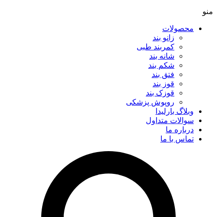
منو
محصولات
زانو بند
کمربند طبی
شانه بند
شکم بند
فتق بند
قوز بند
قوزک بند
روپوش پزشکی
وبلاگ بارلیدا
سوالات متداول
درباره ما
تماس با ما