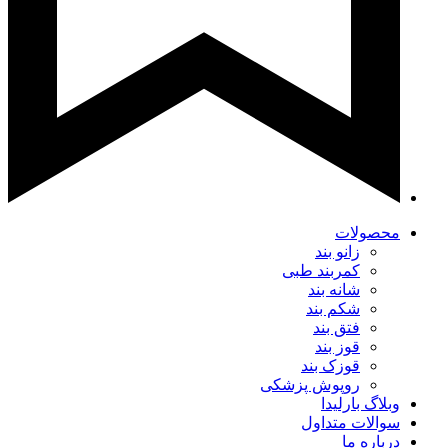
محصولات
زانو بند
کمربند طبی
شانه بند
شکم بند
فتق بند
قوز بند
قوزک بند
روپوش پزشکی
وبلاگ بارلیدا
سوالات متداول
درباره ما