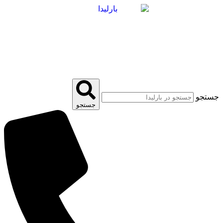
پرش
به
محتوا
جستجو
جستجو