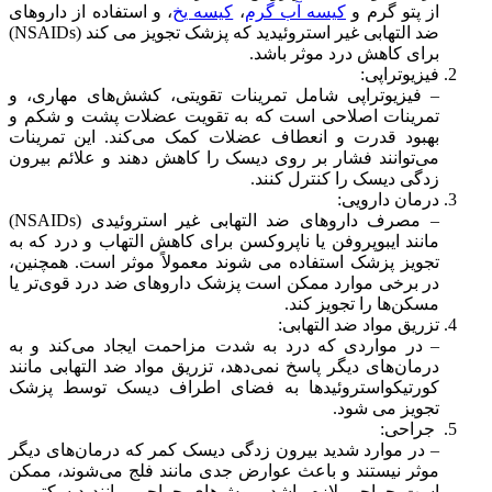
از پتو گرم و
کیسه آب گرم
،
کیسه یخ
، و استفاده از داروهای
ضد التهابی غیر استروئیدید که پزشک تجویز می کند (NSAIDs)
برای کاهش درد موثر باشد.
فیزیوتراپی:
– فیزیوتراپی شامل تمرینات تقویتی، کشش‌های مهاری، و
تمرینات اصلاحی است که به تقویت عضلات پشت و شکم و
بهبود قدرت و انعطاف عضلات کمک می‌کند. این تمرینات
می‌توانند فشار بر روی دیسک را کاهش دهند و علائم بیرون
زدگی دیسک را کنترل کنند.
درمان دارویی:
– مصرف داروهای ضد التهابی غیر استروئیدی (NSAIDs)
مانند ایبوپروفن یا ناپروکسن برای کاهش التهاب و درد که به
تجویز پزشک استفاده می شوند معمولاً موثر است. همچنین،
در برخی موارد ممکن است پزشک داروهای ضد درد قوی‌تر یا
مسکن‌ها را تجویز کند.
تزریق مواد ضد التهابی:
– در مواردی که درد به شدت مزاحمت ایجاد می‌کند و به
درمان‌های دیگر پاسخ نمی‌دهد، تزریق مواد ضد التهابی مانند
کورتیکواستروئیدها به فضای اطراف دیسک توسط پزشک
تجویز می شود.
جراحی:
– در موارد شدید بیرون زدگی دیسک کمر که درمان‌های دیگر
موثر نیستند و باعث عوارض جدی مانند فلج می‌شوند، ممکن
است جراحی لازم باشد. روش‌های جراحی مانند دیسکتومی