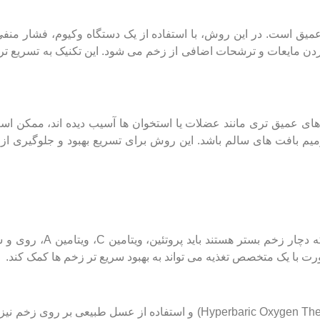
 عمیق است. در این روش، با استفاده از یک دستگاه وکیوم، فشار منف
ن مایعات و ترشحات اضافی از زخم می ‌شود. این تکنیک به تسریع ت
که زخم به مرحله ۳ یا ۴ رسیده و بافت‌ های عمیق ‌تری مانند عضلات یا استخوان ‌ها آسیب دیده ‌اند، ممک
م بافت ‌های سالم باشد. این روش برای تسریع بهبود و جلوگیری ا
تغذیه مناسب نقش حیاتی در بهبود سریع زخم بستر دارد. افرادی که دچار ز
با یک متخصص تغذیه می ‌تواند به بهبود سریع‌ تر زخم ‌ها کمک کند.
درمان‌ های مکمل مانند لیزر درمانی، اکسیژن تراپی پر فشار (Hyperbaric Oxygen Therapy) و استفاده از عسل طبیعی 