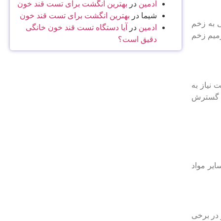
ادمین
در
بهترین انگشت برای تست قند خون
شیما
در
بهترین انگشت برای تست قند خون
ی به زخم
ادمین
در
آیا دستگاه تست قند خون خانگی
رمیم زخم
دقیق است؟
ن است نیاز به
ز گسترش
خم بستر هستند باید پروتئین، ویتامین C، ویتامین A، روی و سایر مواد
بر روی زخم نیز در برخی