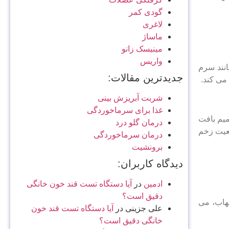
گودی کمر
لاغری
ماساژ
مینیسک زانو
واریس
انند سرم
جدیدترین مقالات:
ی‌ کند.
شربت آبریزش بینی
غذا برای سرماخوردگی
میم بافت
درمان گلو درد
ضعیت زخم
درمان سرماخوردگی
برونشیت
دیدگاه کاربران:
ادمین
در
آیا دستگاه تست قند خون خانگی
دقیق است؟
تهاب، می
علی جزینی
در
آیا دستگاه تست قند خون
خانگی دقیق است؟