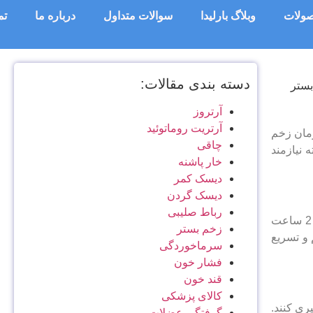
ولات
وبلاگ بارلیدا
سوالات متداول
درباره ما
تم
دسته بندی مقالات:
آرتروز
آرتریت روماتوئید
رمان زخم
چاقی
 نیازمند
خار پاشنه
دیسک کمر
دیسک گردن
رباط صلیبی
یکی از مهم ‌ترین اقدامات برای درمان سریع زخم بستر، کاهش فشار از روی نواحی آسیب ‌دیده است. تغییر مداوم وضعیت بیمار هر 1 تا 2 ساعت
زخم بستر
 و تسریع
سرماخوردگی
فشار خون
قند خون
کالای پزشکی
ری کنند.
گرفتگی عضلات