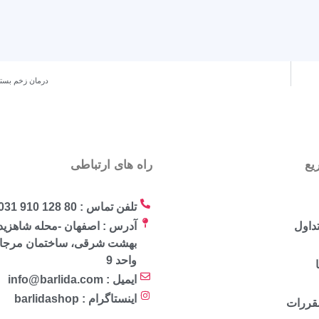
درمان زخم بستر
یع
راه های ارتباطی
تلفن تماس : 80 128 910 031
داول
آدرس : اصفهان -محله شاهزید
واحد 9
ایمیل : info@barlida.com
اینستاگرام : barlidashop
مقررات