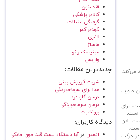
قند خون
کالای پزشکی
گرفتگی عضلات
گودی کمر
لاغری
ماساژ
مینیسک زانو
واریس
جدیدترین مقالات:
د می‌کند.
شربت آبریزش بینی
غذا برای سرماخوردگی
ر خون صورت
درمان گلو درد
درمان سرماخوردگی
: این فشارسنج با طراحی جدید و منحصر به فردی که شامل یک منبع تغذیه AC و DC است، برای
برونشیت
 است.
ه است. این
دیدگاه کاربران:
ادمین
در
آیا دستگاه تست قند خون خانگی
 را دارد و برای استفاده در حرکت