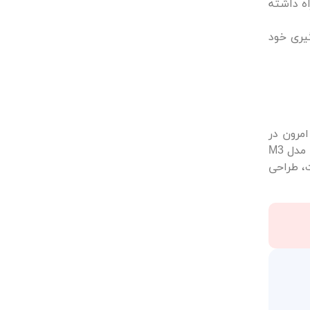
اه داشته
گیری خود
 امرون در
کشور ژاپن تولید نمی‌شوند. برای مثال، فشارسنج دیجیتال امرون مدل M2 Basic در تایوان تولید می‌شود و فشارسنج دیجیتال امرون مدل M3
ت، طراحی