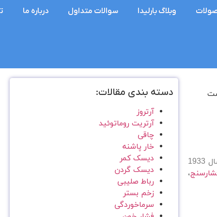
ولات
وبلاگ بارلیدا
سوالات متداول
درباره ما
ت
دسته بندی مقالات:
آرتروز
آرتریت روماتوئید
چاقی
خار پاشنه
دیسک کمر
شرکت (Omron) امرون یک شرکت ژاپنی است که در زمینه تولید تجهیزات الکترونیکی و پزشکی فعالیت می‌کند. این شرکت در سال 1933
دیسک گردن
شارسنج
،
رباط صلیبی
زخم بستر
سرماخوردگی
فشار خون