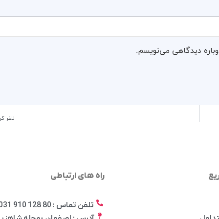
وباره دیدگاهی می‌نویسم.
لاغر ک
یع
راه های ارتباطی
تلفن تماس : 80 128 910 031
تداول
آدرس : اصفهان -محله شاهزید