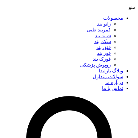
منو
محصولات
زانو بند
کمربند طبی
شانه بند
شکم بند
فتق بند
قوز بند
قوزک بند
روپوش پزشکی
وبلاگ بارلیدا
سوالات متداول
درباره ما
تماس با ما