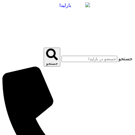
پرش
به
محتوا
جستجو
جستجو