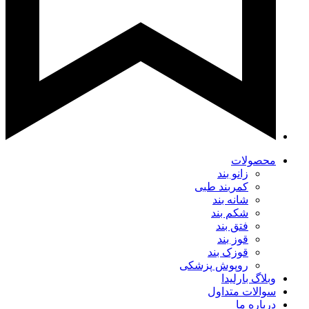
محصولات
زانو بند
کمربند طبی
شانه بند
شکم بند
فتق بند
قوز بند
قوزک بند
روپوش پزشکی
وبلاگ بارلیدا
سوالات متداول
درباره ما