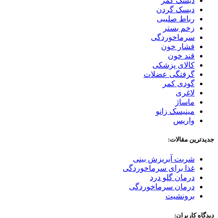
دیسک کمر
دیسک گردن
رباط صلیبی
زخم بستر
سرماخوردگی
فشار خون
قند خون
کالای پزشکی
گرفتگی عضلات
گودی کمر
لاغری
ماساژ
مینیسک زانو
واریس
جدیدترین مقالات:
شربت آبریزش بینی
غذا برای سرماخوردگی
درمان گلو درد
درمان سرماخوردگی
برونشیت
دیدگاه کاربران: